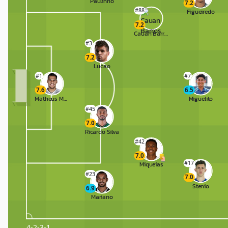
Paulinho
7.2
#88
Figueiredo
7.2
Cauan Barros
#3
7.2
Lucao
#1
#7
7.6
6.5
Matheus Mendes
Miguelito
#45
7.0
Ricardo Silva
#42
7.0
#17
Miqueias
#23
7.0
Stenio
6.9
Mariano
4-2-3-1