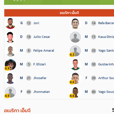
อเมริกา เอ็มจี
G
Jori
D
Rafa Barce
12
14
D
Julio Cesar
M
Kaua Dini
18
15
M
Felipe Amaral
M
Yago Sant
8
33
6.3
M
F. Elizari
M
Gustavin
5
30
6.9
M
Jhosefer
F
Arthur So
21
39
6.6
F
Jhonnatan
M
Yago Souz
44
40
6.9
6.6
อเมริกา เอ็มจี