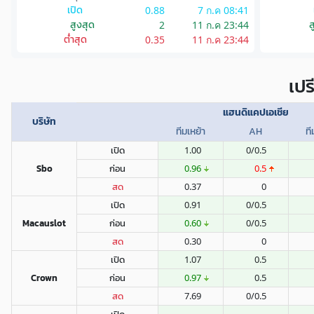
เปิด
0.88
7 ก.ค 08:41
สูงสุด
ส
2
11 ก.ค 23:44
ต่ำสุด
0.35
11 ก.ค 23:44
เปร
แฮนดิแคปเอเชีย
บริษัท
ทีมเหย้า
AH
ที
เปิด
1.00
0/0.5
Sbo
ก่อน
0.96
0.5
สด
0.37
0
เปิด
0.91
0/0.5
Macauslot
ก่อน
0.60
0/0.5
สด
0.30
0
เปิด
1.07
0.5
Crown
ก่อน
0.97
0.5
สด
7.69
0/0.5