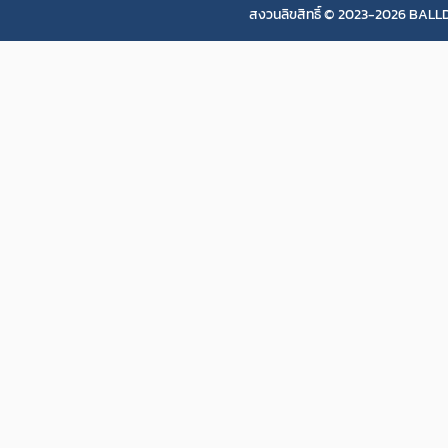
สงวนลิขสิทธิ์ © 2023-2026 BALLD