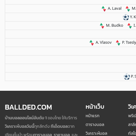
A. Laval
M.
Y. 
M. Budko
I
A. Vlasov
P. Tses
P. 
BALLDED.COM
หน้าเว็บ
วิเ
หน้าแรก
พรีเ
บ้านบอลออนไลน์อันดับ 1
ของไทย ให้บริการ
ตารางบอล
ลาลี
วิเคราะห์บอลวันนี้
ทุกลีกดัง
ทีเด็ดบอล
จาก
วิเคราะห์บอล
กัลโช
เซียนชั้นนำ พร้อม
ตารางบอล
,
ราคาบอล
, และ