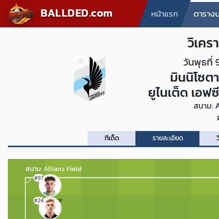
BALLDED.com
หน้าแรก
ตาราง
วิเคร
วันพุธที
มินนิโซต
ยูไนเต็ด เอฟซ
สนาม: A
ทีเด็ด
รายละเอียด
สนาม: Allianz Field
#97
D. St.Clair
#24