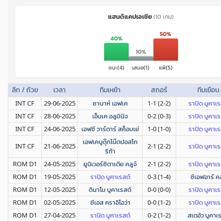
แฮนดิแคปเอเชีย
(10 เกม)
50%
40%
10%
ชนะ(4)
เสมอ(1)
แพ้(5)
ลีก / ถ้วย
เวลา
ทีมเหย้า
สกอร์
ทีมเยือน
INT CF
29-06-2025
ซาบาห์ เอฟเค
1-1 (2-2)
ราปิด บูคาเร
INT CF
28-06-2025
เอ็นเค อลูมินิจ
0-2 (0-3)
ราปิด บูคาเร
INT CF
24-06-2025
เอฟซี วาร์ดาร์ สค็อบเย่
1-0 (1-0)
ราปิด บูคาเร
เอฟเคบูดุ๊กโน๊ตปอสโก
INT CF
21-06-2025
2-1 (2-2)
ราปิด บูคาเร
ริก้า
ROM D1
24-05-2025
ยูนิเวอร์ซิตาเตีย คลูจ์
2-1 (2-2)
ราปิด บูคาเร
ROM D1
19-05-2025
ราปิด บูคาเรสต์
0-3 (1-4)
ซีเอฟอาร์ คล
ROM D1
12-05-2025
ดินาโม บูคาเรสต์
0-0 (0-0)
ราปิด บูคาเร
ROM D1
02-05-2025
ซีเอส คราอิโอว่า
0-0 (1-2)
ราปิด บูคาเร
ROM D1
27-04-2025
ราปิด บูคาเรสต์
0-2 (1-2)
สเตอัว บูคาเ