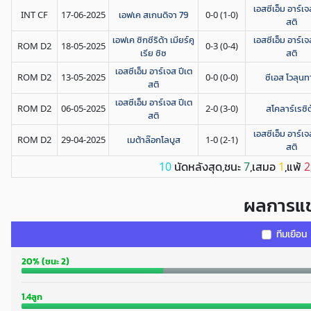
เอสซีเอ็ม อาร์เจ
INT CF
17-06-2025
เอฟเค สเกนดิจา 79
0-0 (1-0)
สติ
เอฟเค ซิกซีริด้า เมียร์คู
เอสซีเอ็ม อาร์เจ
ROM D2
18-05-2025
0-3 (0-4)
เรีย ซิซ
สติ
เอสซีเอ็ม อาร์เจส ปีเต
ROM D2
13-05-2025
0-0 (0-0)
ซีเอส โวลุนท
สติ
เอสซีเอ็ม อาร์เจส ปีเต
ROM D2
06-05-2025
2-0 (3-0)
สโคลาร์เรซิต
สติ
เอสซีเอ็ม อาร์เจ
ROM D2
29-04-2025
เมต้าล๊อกโลบูส
1-0 (2-1)
สติ
นัดหลังสุด,ชนะ
,เสมอ
,แพ้
10
7
1
2
ผลการแข
ทีมเยือน
20% (ชนะ 2)
1.4ลูก