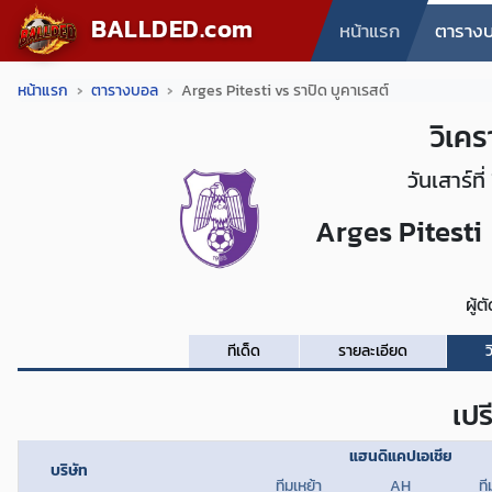
BALLDED.com
หน้าแรก
ตาราง
หน้าแรก
ตารางบอล
Arges Pitesti vs ราปิด บูคาเรสต์
วิเคร
วันเสาร์ท
Arges Pitesti
ผู้
ทีเด็ด
รายละเอียด
ว
เปร
แฮนดิแคปเอเชีย
บริษัท
ทีมเหย้า
AH
ที