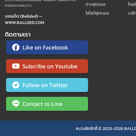
ข่าวฟุตบอล
ไทยล
ทรรศนะบอล
ทุกวัน
ไฮไลท์ฟุตบอล
เจลี
บอลเด็ด (Ballded) —
WWW.BALLDED.COM
ติดตามเรา
สงวนลิขสิทธิ์ © 2023-2026 BALLD