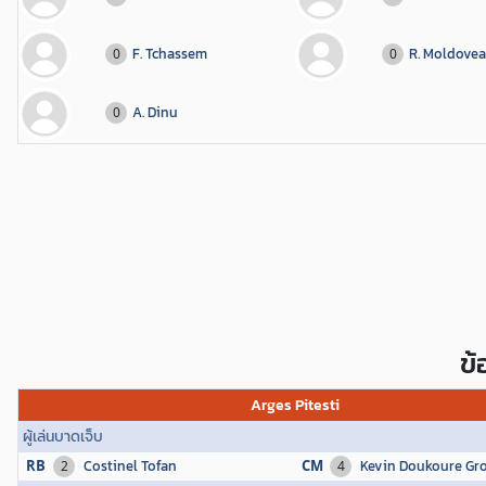
F. Tchassem
R. Moldove
0
0
A. Dinu
0
ข
Arges Pitesti
ผู้เล่นบาดเจ็บ
RB
Costinel Tofan
CM
Kevin Doukoure Gr
2
4