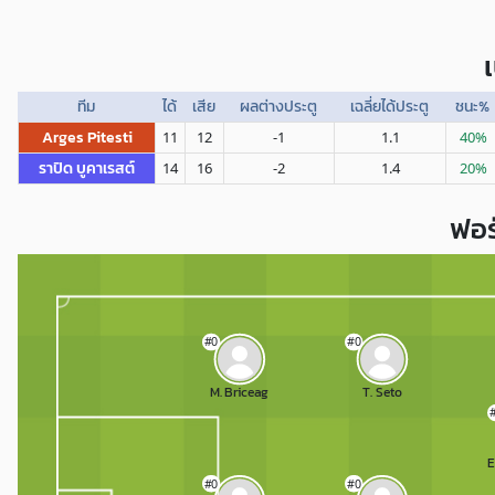
ทีม
ได้
เสีย
ผลต่างประตู
เฉลี่ยได้ประตู
ชนะ%
Arges Pitesti
11
12
-1
1.1
40%
ราปิด บูคาเรสต์
14
16
-2
1.4
20%
ฟอร
#0
#0
M. Briceag
T. Seto
#0
#0