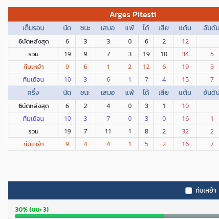
Arges Pitesti
เต็มรอบ
นัด
ชนะ
เสมอ
แพ้
ได้
เสีย
แต้ม
อันดั
6นัดหลังสุด
6
3
3
0
6
2
12
รวม
19
9
7
3
19
10
34
5
ทีมเหย้า
9
6
1
2
12
6
19
5
ทีมเยือน
10
3
6
1
7
4
15
7
ครึ่ง
นัด
ชนะ
เสมอ
แพ้
ได้
เสีย
แต้ม
อันดั
6นัดหลังสุด
6
2
4
0
3
1
10
ทีมเยือน
10
3
7
0
3
0
16
1
รวม
19
7
11
1
8
2
32
2
ทีมเหย้า
9
4
4
1
5
2
16
7
ทีมเหย้า
30% (ชนะ 3)