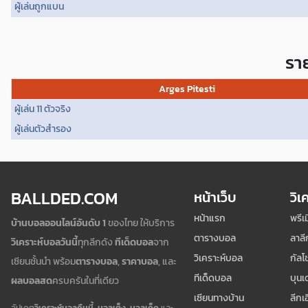
ผู้เล่นถูกแบน
ราย
Arges Pitesti
ผู้เล่น 11 ตัวจริง
ผู้เล่นตัวสำรอง
BALLDED.COM
หน้าเว็บ
วิเ
หน้าแรก
พรีเ
บ้านบอลออนไลน์อันดับ 1
ของไทย ให้บริการ
ตารางบอล
ลาลี
วิเคราะห์บอลวันนี้
ทุกลีกดัง
ทีเด็ดบอล
จาก
วิเคราะห์บอล
กัลโช
เซียนชั้นนำ พร้อม
ตารางบอล
,
ราคาบอล
, และ
ทีเด็ดบอล
บุนเ
ผลบอลสด
ครบครันในที่เดียว
เซียนทางบ้าน
ลีกเ
อัปเดต
วิเคราะห์บอลคืนนี้
,
บอลเต็ง
,
บอลเด็ด
และ