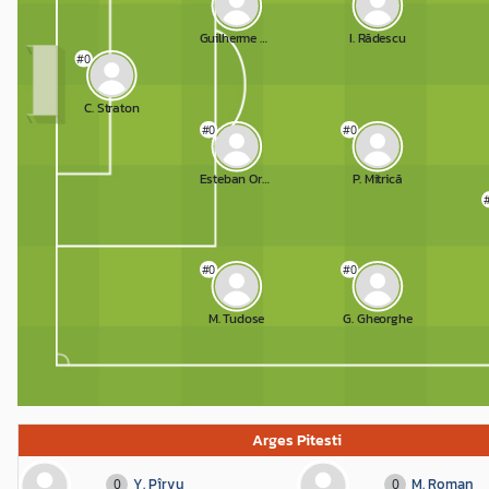
Guilherme Garutti
I. Rădescu
#0
C. Straton
#0
#0
Esteban Orozco
P. Mitrică
#0
#0
M. Tudose
G. Gheorghe
Arges Pitesti
Y. Pîrvu
M. Roman
0
0