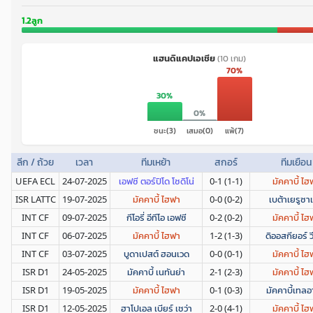
1.2ลูก
แฮนดิแคปเอเชีย
(10 เกม)
70%
30%
0%
ชนะ(3)
เสมอ(0)
แพ้(7)
ลีก / ถ้วย
เวลา
ทีมเหย้า
สกอร์
ทีมเยือน
UEFA ECL
24-07-2025
เอฟซี ตอร์ปิโด โซดิโน่
0-1 (1-1)
มัคคาบี้ ไฮ
ISR LATTC
19-07-2025
มัคคาบี้ ไฮฟา
0-0 (0-2)
เบต้าเยรูซาเ
INT CF
09-07-2025
กีโอรี่ อีทีโอ เอฟซี
0-2 (0-2)
มัคคาบี้ ไฮ
INT CF
06-07-2025
มัคคาบี้ ไฮฟา
1-2 (1-3)
ดิออสกียอร์ ว
INT CF
03-07-2025
บูดาเปสต์ ฮอนเวด
0-0 (0-1)
มัคคาบี้ ไฮ
ISR D1
24-05-2025
มัคคาบี้ เนทันย่า
2-1 (2-3)
มัคคาบี้ ไฮ
ISR D1
19-05-2025
มัคคาบี้ ไฮฟา
0-1 (0-3)
มัคคาบี้เทลอ
ISR D1
12-05-2025
ฮาโปเอล เบียร์ เชว่า
2-0 (4-1)
มัคคาบี้ ไฮ