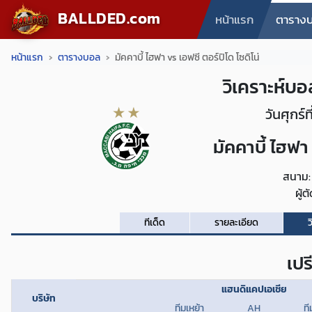
BALLDED.com
หน้าแรก
ตาราง
หน้าแรก
ตารางบอล
มัคคาบี้ ไฮฟา vs เอฟซี ตอร์ปิโด โซดิโน่
วิเคราะห์บอ
วันศุกร์
มัคคาบี้ ไฮฟา
สนาม:
ผู้
ทีเด็ด
รายละเอียด
ว
เปร
แฮนดิแคปเอเชีย
บริษัท
ทีมเหย้า
AH
ที