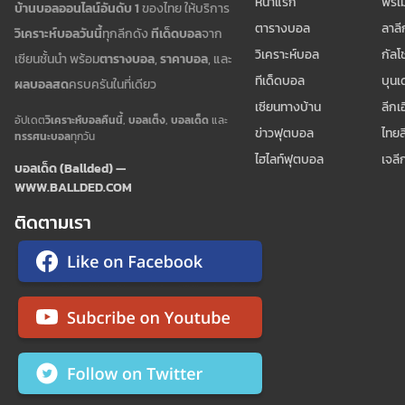
หน้าแรก
พรีเ
บ้านบอลออนไลน์อันดับ 1
ของไทย ให้บริการ
ตารางบอล
ลาลี
วิเคราะห์บอลวันนี้
ทุกลีกดัง
ทีเด็ดบอล
จาก
วิเคราะห์บอล
กัลโช
เซียนชั้นนำ พร้อม
ตารางบอล
,
ราคาบอล
, และ
ทีเด็ดบอล
บุนเ
ผลบอลสด
ครบครันในที่เดียว
เซียนทางบ้าน
ลีกเ
อัปเดต
วิเคราะห์บอลคืนนี้
,
บอลเต็ง
,
บอลเด็ด
และ
ข่าวฟุตบอล
ไทยล
ทรรศนะบอล
ทุกวัน
ไฮไลท์ฟุตบอล
เจลี
บอลเด็ด (Ballded) —
WWW.BALLDED.COM
ติดตามเรา