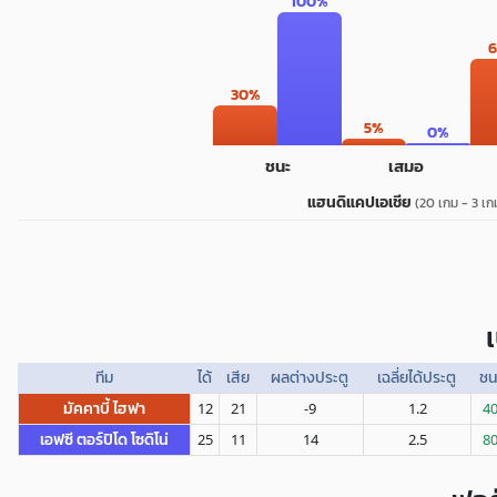
100%
30%
5%
0%
ชนะ
เสมอ
แฮนดิแคปเอเชีย
(20 เกม - 3 เก
ทีม
ได้
เสีย
ผลต่างประตู
เฉลี่ยได้ประตู
ชน
มัคคาบี้ ไฮฟา
12
21
-9
1.2
4
เอฟซี ตอร์ปิโด โซดิโน่
25
11
14
2.5
8