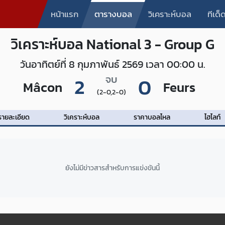
หน้าแรก
ตารางบอล
วิเคราะห์บอล
ทีเด
วิเคราะห์บอล National 3 - Group G
วันอาทิตย์ที่ 8 กุมภาพันธ์ 2569 เวลา 00:00 น.
2
จบ
0
Mâcon
Feurs
(2-0,2-0)
รายละเอียด
วิเคราะห์บอล
ราคาบอลไหล
ไฮไลท์
ยังไม่มีข่าวสารสำหรับการแข่งขันนี้