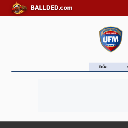
BALLDED.com
ทีเด็ด