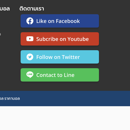
ตบอล
ติดตามเรา
ด
บอล ราคาบอล