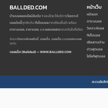
BALLDED.COM
หน้าเว็บ
หน้าแรก
บ้านบอลออนไลน์อันดับ 1
ของไทย ให้บริการ
วิเคราะห์
ตารางบอล
บอลวันนี้
ทุกลีกดัง
ทีเด็ดบอล
จากเซียนชั้นนำ พร้อม
วิเคราะห์บอล
ตารางบอล
,
ราคาบอล
, และ
ผลบอลสด
ครบครันในที่เดียว
ทีเด็ดบอล
อัปเดต
วิเคราะห์บอลคืนนี้
,
บอลเต็ง
,
บอลเด็ด
และ
ทรรศนะบอล
เซียนทางบ้าน
ทุกวัน
ข่าวฟุตบอล
บอลเด็ด (Ballded) — WWW.BALLDED.COM
ไฮไลท์ฟุตบอล
สงวนลิขสิท