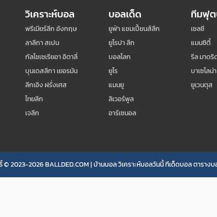
วิเคราะห์บอล
บอลเด็ด
ทีมฟุ
พรีเมียร์ลีก อังกฤษ
ยูฟ่า แชมเปี้ยนส์ลีก
เซลซี
ลาลีกา สเปน
ยูโรปา ลีก
แมนซิตี้
กัลโชเซเรียอา อิตาลี่
บอลโลก
รีล มาดริ
บุนเดสลีกา เยอรมัน
ยูโร
บาเซโลน่า
ลีกเอิง ฝรั่งเศส
แมนยู
ยูเวนตุส
ไทยลีก
ลิเวอร์พูล
เจลีก
อาร์เซนอล
ธิ์ © 2023-2026 BALLDED.COM | บ้านบอล วิเคราะห์บอลวันนี้ ทีเด็ดบอล ตาราง