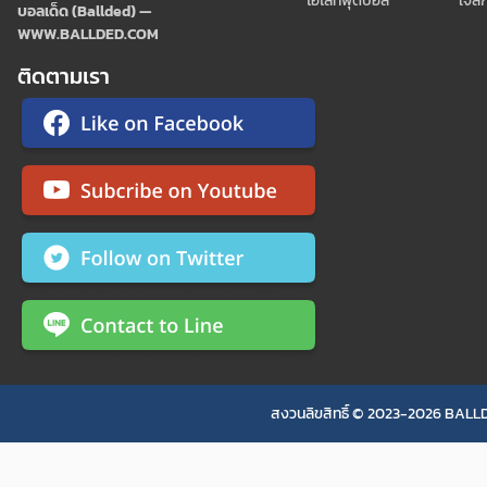
ไฮไลท์ฟุตบอล
เจลี
บอลเด็ด (Ballded) —
WWW.BALLDED.COM
ติดตามเรา
สงวนลิขสิทธิ์ © 2023-2026 BALLD