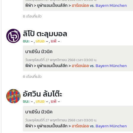
ฟีฟ่า >
ยูฟ่าแชมเปี้ยนส์ลีก >
อาร์เซน่อล
vs.
Bayern München
8 เดือนที่แล้ว
ลิโป้ ตะลุมบอล
ชนะ:
-
,
เสมอ:
-
,
แพ้:
-
บาเยิร์น มิวนิค
วันพฤหัสบดีที่ 27 พฤศจิกายน 2568 เวลา 03:00 น.
ฟีฟ่า >
ยูฟ่าแชมเปี้ยนส์ลีก >
อาร์เซน่อล
vs.
Bayern München
8 เดือนที่แล้ว
อัศวิน ล้มโต๊ะ
ชนะ:
-
,
เสมอ:
-
,
แพ้:
-
บาเยิร์น มิวนิค
วันพฤหัสบดีที่ 27 พฤศจิกายน 2568 เวลา 03:00 น.
ฟีฟ่า >
ยูฟ่าแชมเปี้ยนส์ลีก >
อาร์เซน่อล
vs.
Bayern München