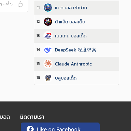
ู - ครั้ง)
แบกบอล เข้าบ้าน
11
น้าแอ๊ด บอลเต็ง
12
เบนเทน บอลเด็ด
13
DeepSeek 深度求索
14
Claude Anthropic
15
บลูบอลเด็ด
16
ตบอล
ติดตามเรา