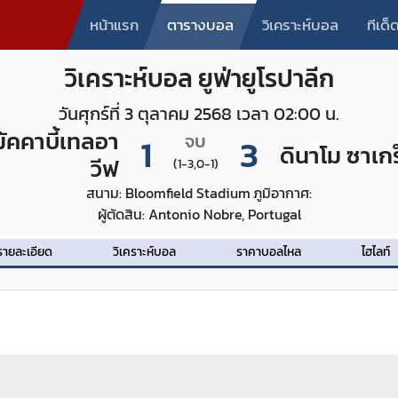
หน้าแรก
ตารางบอล
วิเคราะห์บอล
ทีเด
วิเคราะห์บอล ยูฟ่ายูโรปาลีก
วันศุกร์ที่ 3 ตุลาคม 2568 เวลา 02:00 น.
มัคคาบี้เทลอา
1
จบ
3
ดินาโม ซาเก
วีฟ
(1-3,0-1)
สนาม: Bloomfield Stadium
ภูมิอากาศ:
ผู้ตัดสิน: Antonio Nobre, Portugal
รายละเอียด
วิเคราะห์บอล
ราคาบอลไหล
ไฮไลท์