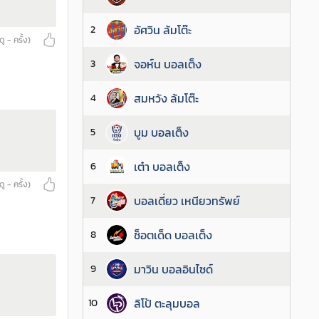
อัศวิน ล้มโต๊ะ
2
ู - ครั้ง)
จอห์น บอลเต็ง
3
สมหวัง ล้มโต๊ะ
4
บูม บอลเต็ง
5
เต๋า บอลเต็ง
6
ู - ครั้ง)
บอลเดี่ยว เหนียวทรัพย์
7
ช็อตเด็ด บอลเต็ง
8
มาวิน บอลอินไซด์
9
ลิโป้ ตะลุมบอล
10