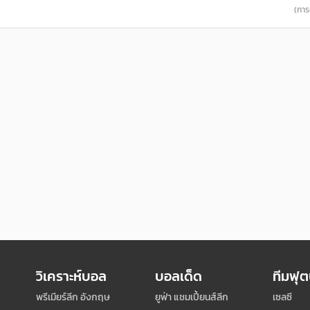
(การด
วิเคราะห์บอล
บอลเด็ด
ทีมฟุ
พรีเมียร์ลีก อังกฤษ
ยูฟ่า แชมเปี้ยนส์ลีก
เซลซี