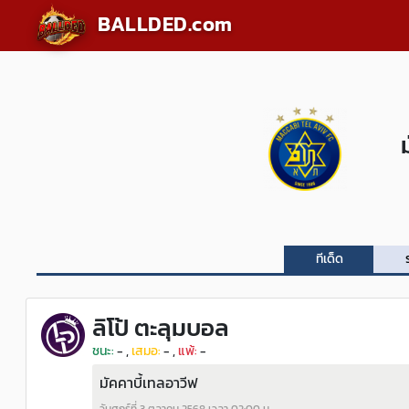
BALLDED.com
ทีเด็ด
ลิโป้ ตะลุมบอล
ชนะ:
-
,
เสมอ:
-
,
แพ้:
-
มัคคาบี้เทลอาวีฟ