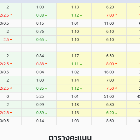
2
1.00
1.13
6.20
2/2.5
0.88
1.12
7.00
0/0.5
0.15
1.01
11.00
2
0.76
1.10
6.10
2.5
0.65
1.10
6.10
-
-
-
-
2
0.84
1.17
6.50
2/2.5
0.88
1.11
8.00
0/0.5
0.04
1.02
16.00
2
1.00
1.14
7.00
2/2.5
0.85
1.12
7.50
0
5.25
1.01
51.00
4
2
0.99
1.13
6.80
2/2.5
0.89
1.13
6.20
0/0.5
0.14
1.03
8.60
1
ตารางคะแนน