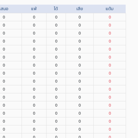
เสมอ
แพ้
ได้
เสีย
แต้ม
0
0
0
0
0
0
0
0
0
0
0
0
0
0
0
0
0
0
0
0
0
0
0
0
0
0
0
0
0
0
0
0
0
0
0
0
0
0
0
0
0
0
0
0
0
0
0
0
0
0
0
0
0
0
0
0
0
0
0
0
0
0
0
0
0
0
0
0
0
0
0
0
0
0
0
0
0
0
0
0