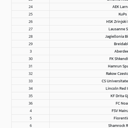
24
AEK Larn
25
KuPs
26
HSK Zrinjski
27
Lausanne S
28
Jagiellonia B
29
Breidab
3
Aberde
30
FK Shkendi
31
Hamrun Spa
32
Rakow Czest
33
CS Universitate
34
Lincoln Red 
35
KF Drita G
36
FC Noa
4
FSV Main
5
Fiorent
6
Shamrock R