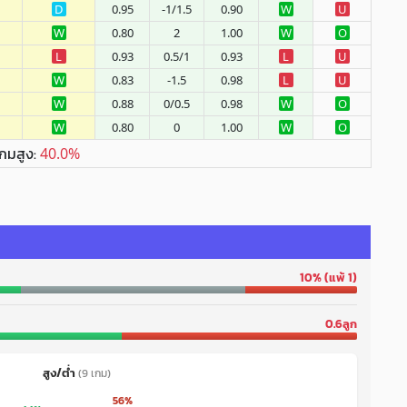
D
0.95
-1/1.5
0.90
W
U
W
0.80
2
1.00
W
O
L
0.93
0.5/1
0.93
L
U
W
0.83
-1.5
0.98
L
U
W
0.88
0/0.5
0.98
W
O
W
0.80
0
1.00
W
O
เกมสูง:
40.0%
10% (แพ้ 1)
0.6ลูก
สูง/ต่ำ
(9 เกม)
56%