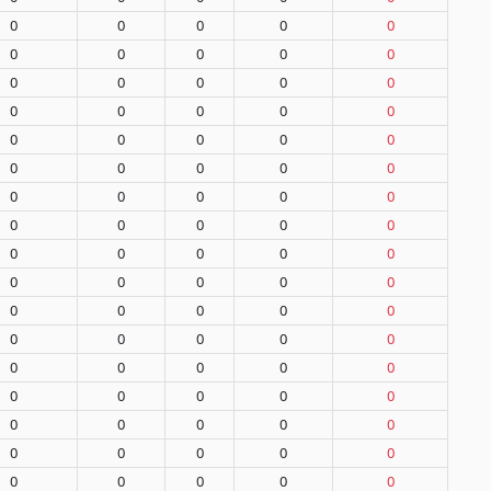
0
0
0
0
0
0
0
0
0
0
0
0
0
0
0
0
0
0
0
0
0
0
0
0
0
0
0
0
0
0
0
0
0
0
0
0
0
0
0
0
0
0
0
0
0
0
0
0
0
0
0
0
0
0
0
0
0
0
0
0
0
0
0
0
0
0
0
0
0
0
0
0
0
0
0
0
0
0
0
0
0
0
0
0
0