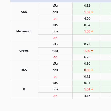
เปิด
0.82
Sbo
ก่อน
1.02
สด
4.00
เปิด
0.94
Macauslot
ก่อน
1.05
สด
-
เปิด
0.98
Crown
ก่อน
1.00
สด
6.25
เปิด
0.80
365
ก่อน
0.95
สด
0.12
เปิด
0.81
12
ก่อน
1.01
สด
4.16