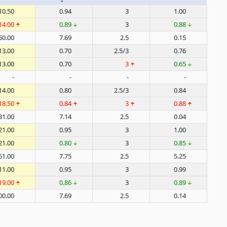
10.50
0.94
3
1.00
14.00
0.89
3
0.88
60.00
7.69
2.5
0.15
13.00
0.70
2.5/3
0.76
13.00
0.70
3
0.65
-
-
-
-
14.00
0.80
2.5/3
0.84
18.50
0.84
3
0.88
31.00
7.14
2.5
0.04
21.00
0.95
3
1.00
21.00
0.80
3
0.85
51.00
7.75
2.5
5.25
11.00
0.95
3
0.99
19.00
0.86
3
0.89
00.00
7.69
2.5
0.14