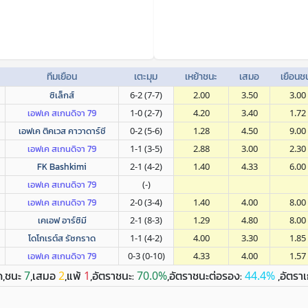
ทีมเยือน
เตะมุม
เหย้าชนะ
เสมอ
เยือนช
ซิเล็กส์
6-2 (7-7)
2.00
3.50
3.00
เอฟเค สเกนดิจา 79
1-0 (2-7)
4.20
3.40
1.72
เอฟเค ติคเวส คาวาดาร์ชี
0-2 (5-6)
1.28
4.50
9.00
เอฟเค สเกนดิจา 79
1-1 (3-5)
2.88
3.00
2.30
FK Bashkimi
2-1 (4-2)
1.40
4.33
6.00
เอฟเค สเกนดิจา 79
(-)
เอฟเค สเกนดิจา 79
2-0 (3-4)
1.40
4.00
8.00
เคเอฟ อาร์ซิมี
2-1 (8-3)
1.29
4.80
8.00
โดโกเรต์ส รัซกราด
1-1 (4-2)
4.00
3.30
1.85
เอฟเค สเกนดิจา 79
0-3 (0-10)
4.33
4.00
1.57
ด,ชนะ
,เสมอ
,แพ้
,อัตราชนะ:
,อัตราชนะต่อรอง:
,อัตรา
7
2
1
70.0%
44.4%