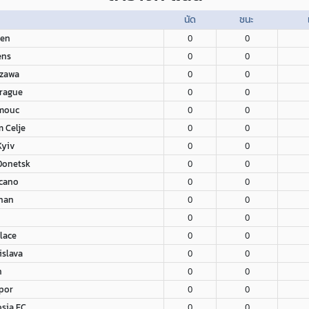
นัด
ชนะ
ien
0
0
ens
0
0
szawa
0
0
Prague
0
0
mouc
0
0
 Celje
0
0
yiv
0
0
Donetsk
0
0
ecano
0
0
nan
0
0
0
0
lace
0
0
islava
0
0
n
0
0
por
0
0
sia FC
0
0