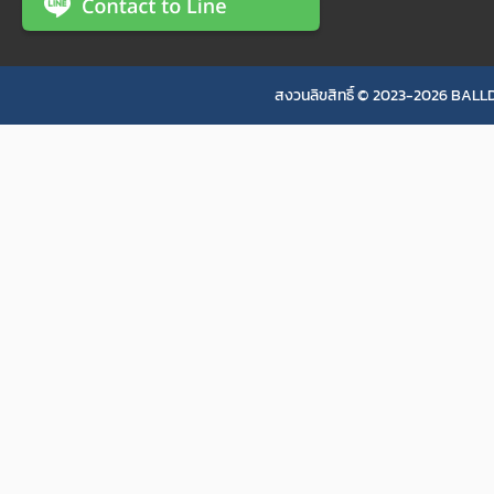
สงวนลิขสิทธิ์ © 2023-2026 BALLD