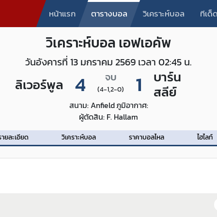
หน้าแรก
ตารางบอล
วิเคราะห์บอล
ทีเด
วิเคราะห์บอล เอฟเอคัพ
วันอังคารที่ 13 มกราคม 2569 เวลา 02:45 น.
บาร์น
4
จบ
1
ลิเวอร์พูล
สลีย์
(4-1,2-0)
สนาม: Anfield
ภูมิอากาศ:
ผู้ตัดสิน: F. Hallam
รายละเอียด
วิเคราะห์บอล
ราคาบอลไหล
ไฮไลท์