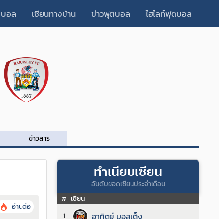
็ดบอล
เซียนทางบ้าน
ข่าวฟุตบอล
ไฮไลท์ฟุตบอล
ข่าวสาร
ทำเนียบเซียน
อันดับยอดเซียนประจำเดือน
#
เซียน
อ่านต่อ
อาทิตย์ บอลเต็ง
1