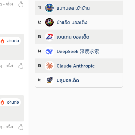
ู - ครั้ง)
แบกบอล เข้าบ้าน
11
น้าแอ๊ด บอลเต็ง
12
เบนเทน บอลเด็ด
13
อ่านต่อ
DeepSeek 深度求索
14
Claude Anthropic
15
ู - ครั้ง)
บลูบอลเด็ด
16
อ่านต่อ
ู - ครั้ง)