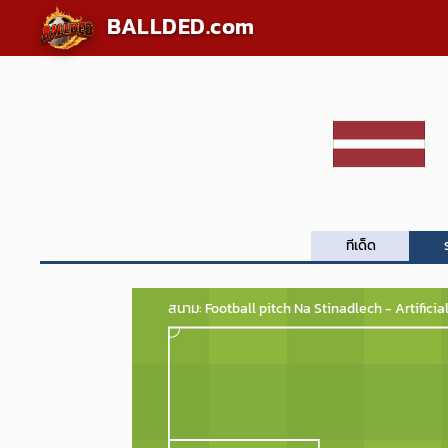
BALLDED.com
ทีเด็ด
สนาม: Football pitch Na Stinadlech - Artificia