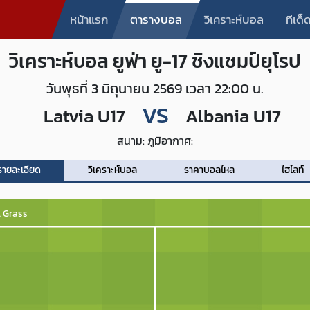
หน้าแรก
ตารางบอล
วิเคราะห์บอล
ทีเด
วิเคราะห์บอล ยูฟ่า ยู-17 ชิงแชมป์ยุโรป
วันพุธที่ 3 มิถุนายน 2569 เวลา 22:00 น.
VS
Latvia U17
Albania U17
สนาม:
ภูมิอากาศ:
รายละเอียด
วิเคราะห์บอล
ราคาบอลไหล
ไฮไลท์
l Grass