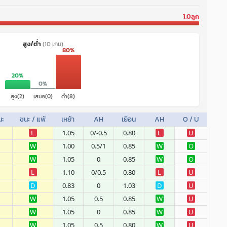
1.0ลูก
สูง/ต่ำ
(10 เกม)
80%
20%
0%
สูง(2)
เสมอ(0)
ต่ำ(8)
นะ
ชนะ / แพ้
เหย้า
AH
เยือน
AH
O / U
L
1.05
0/-0.5
0.80
L
U
W
1.00
0.5/1
0.85
W
O
W
1.05
0
0.85
W
O
L
1.10
0/0.5
0.80
L
U
D
0.83
0
1.03
D
U
W
1.05
0.5
0.85
W
U
W
1.05
0
0.85
W
U
W
1.05
0.5
0.80
W
U