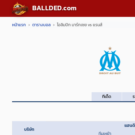
BALLDED.com
หน้าแรก
ตารางบอล
โอลิมปิก มาร์กเซย vs แรนส์
ทีเด็ด
ร
แฮนดิ
บริษัท
ทีมเหย้า