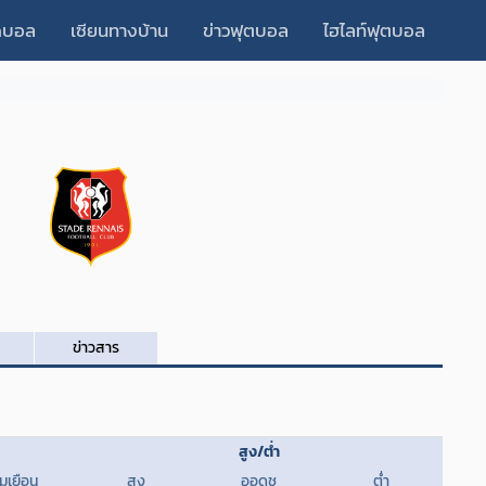
็ดบอล
เซียนทางบ้าน
ข่าวฟุตบอล
ไฮไลท์ฟุตบอล
ข่าวสาร
สูง/ต่ำ
ีมเยือน
สูง
ออดช
ต่ำ