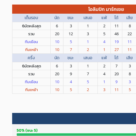
โอลิมปิก มาร์กเซย
เต็มรอบ
นัด
ชนะ
เสมอ
แพ้
ได้
เสีย
6นัดหลังสุด
6
3
1
2
11
8
รวม
20
12
3
5
46
22
ทีมเยือน
10
5
1
4
19
11
ทีมเหย้า
10
7
2
1
27
11
ครึ่ง
นัด
ชนะ
เสมอ
แพ้
ได้
เสีย
6นัดหลังสุด
6
3
1
2
7
3
รวม
20
9
7
4
20
8
ทีมเยือน
10
4
5
1
9
3
ทีมเหย้า
10
5
2
3
11
5
50% (ชนะ 5)