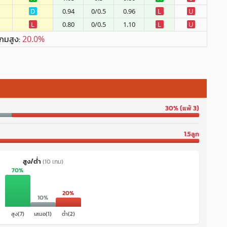
D
0.94
0/0.5
0.96
L
U
L
0.80
0/0.5
1.10
L
U
เกมสูง:
20.0%
30% (แพ้ 3)
1.5ลูก
สูง/ต่ำ
(10 เกม)
70%
20%
10%
สูง(7)
เสมอ(1)
ต่ำ(2)