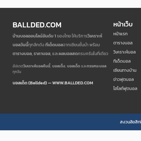
BALLDED.COM
หน้าเว็บ
หน้าแรก
บ้านบอลออนไลน์อันดับ 1
ของไทย ให้บริการ
วิเคราะห์
ตารางบอล
บอลวันนี้
ทุกลีกดัง
ทีเด็ดบอล
จากเซียนชั้นนำ พร้อม
วิเคราะห์บอล
ตารางบอล
,
ราคาบอล
, และ
ผลบอลสด
ครบครันในที่เดียว
ทีเด็ดบอล
อัปเดต
วิเคราะห์บอลคืนนี้
,
บอลเต็ง
,
บอลเด็ด
และ
ทรรศนะบอล
เซียนทางบ้าน
ทุกวัน
ข่าวฟุตบอล
บอลเด็ด (Ballded) — WWW.BALLDED.COM
ไฮไลท์ฟุตบอล
สงวนลิขสิท