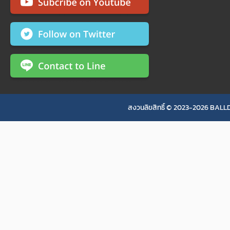
สงวนลิขสิทธิ์ © 2023-2026 BALLD