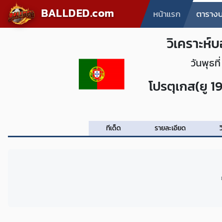
BALLDED.com
หน้าแรก
ตาราง
วิเคราะห์บ
วันพุธท
โปรตุเกส(ยู 19
ทีเด็ด
รายละเอียด