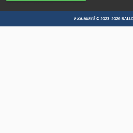
สงวนลิขสิทธิ์ © 2023-2026 BALLD