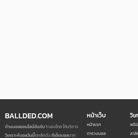
BALLDED.COM
หน้าเว็บ
วิเ
หน้าแรก
พรีเ
บ้านบอลออนไลน์อันดับ 1
ของไทย ให้บริการ
ตารางบอล
ลาลี
วิเคราะห์บอลวันนี้
ทุกลีกดัง
ทีเด็ดบอล
จาก