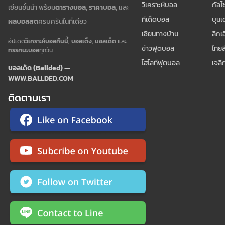
วิเคราะห์บอล
กัลโช
เซียนชั้นนำ พร้อม
ตารางบอล
,
ราคาบอล
, และ
ทีเด็ดบอล
บุนเ
ผลบอลสด
ครบครันในที่เดียว
เซียนทางบ้าน
ลีกเ
อัปเดต
วิเคราะห์บอลคืนนี้
,
บอลเต็ง
,
บอลเด็ด
และ
ข่าวฟุตบอล
ไทยล
ทรรศนะบอล
ทุกวัน
ไฮไลท์ฟุตบอล
เจลี
บอลเด็ด (Ballded) —
WWW.BALLDED.COM
ติดตามเรา