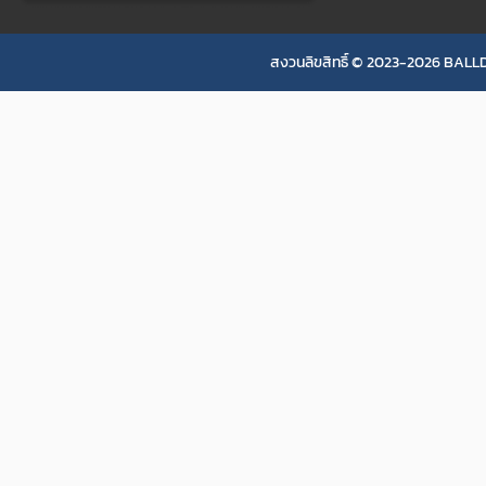
สงวนลิขสิทธิ์ © 2023-2026 BALLD