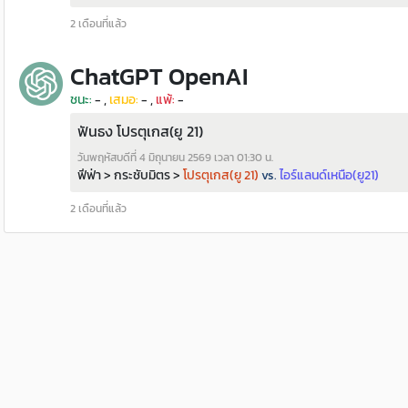
2 เดือนที่แล้ว
ChatGPT OpenAI
ชนะ:
-
,
เสมอ:
-
,
แพ้:
-
ฟันธง โปรตุเกส(ยู 21)
วันพฤหัสบดีที่ 4 มิถุนายน 2569 เวลา 01:30 น.
ฟีฟ่า >
กระชับมิตร >
โปรตุเกส(ยู 21)
vs.
ไอร์แลนด์เหนือ(ยู21)
2 เดือนที่แล้ว