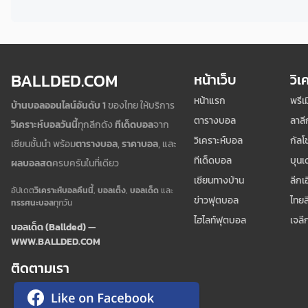
BALLDED.COM
หน้าเว็บ
วิเ
หน้าแรก
พรีเ
บ้านบอลออนไลน์อันดับ 1
ของไทย ให้บริการ
ตารางบอล
ลาลี
วิเคราะห์บอลวันนี้
ทุกลีกดัง
ทีเด็ดบอล
จาก
วิเคราะห์บอล
กัลโช
เซียนชั้นนำ พร้อม
ตารางบอล
,
ราคาบอล
, และ
ทีเด็ดบอล
บุนเ
ผลบอลสด
ครบครันในที่เดียว
เซียนทางบ้าน
ลีกเ
อัปเดต
วิเคราะห์บอลคืนนี้
,
บอลเต็ง
,
บอลเด็ด
และ
ข่าวฟุตบอล
ไทยล
ทรรศนะบอล
ทุกวัน
ไฮไลท์ฟุตบอล
เจลี
บอลเด็ด (Ballded) —
WWW.BALLDED.COM
ติดตามเรา