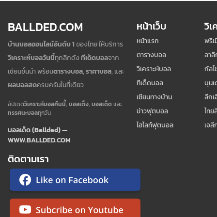
BALLDED.COM
หน้าเว็บ
วิเ
หน้าแรก
พรีเ
บ้านบอลออนไลน์อันดับ 1
ของไทย ให้บริการ
ตารางบอล
ลาลี
วิเคราะห์บอลวันนี้
ทุกลีกดัง
ทีเด็ดบอล
จาก
วิเคราะห์บอล
กัลโช
เซียนชั้นนำ พร้อม
ตารางบอล
,
ราคาบอล
, และ
ทีเด็ดบอล
บุนเ
ผลบอลสด
ครบครันในที่เดียว
เซียนทางบ้าน
ลีกเ
อัปเดต
วิเคราะห์บอลคืนนี้
,
บอลเต็ง
,
บอลเด็ด
และ
ข่าวฟุตบอล
ไทยล
ทรรศนะบอล
ทุกวัน
ไฮไลท์ฟุตบอล
เจลี
บอลเด็ด (Ballded) —
WWW.BALLDED.COM
ติดตามเรา