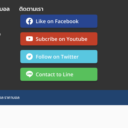
ตบอล
ติดตามเรา
ด
บอล ราคาบอล