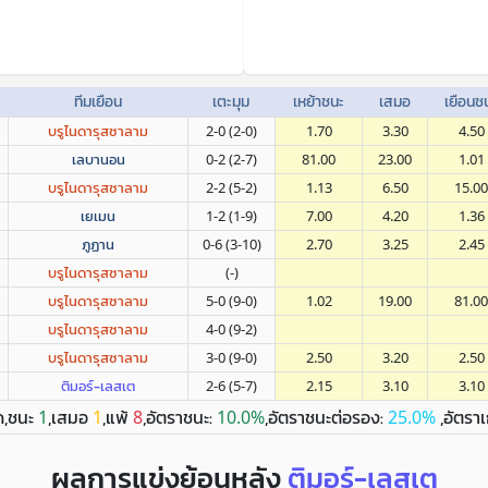
ทีมเยือน
เตะมุม
เหย้าชนะ
เสมอ
เยือนช
บรูไนดารุสซาลาม
2-0 (2-0)
1.70
3.30
4.50
เลบานอน
0-2 (2-7)
81.00
23.00
1.01
บรูไนดารุสซาลาม
2-2 (5-2)
1.13
6.50
15.00
เยเมน
1-2 (1-9)
7.00
4.20
1.36
ภูฏาน
0-6 (3-10)
2.70
3.25
2.45
บรูไนดารุสซาลาม
(-)
บรูไนดารุสซาลาม
5-0 (9-0)
1.02
19.00
81.00
บรูไนดารุสซาลาม
4-0 (9-2)
บรูไนดารุสซาลาม
3-0 (9-0)
2.50
3.20
2.50
ติมอร์-เลสเต
2-6 (5-7)
2.15
3.10
3.10
ด,ชนะ
,เสมอ
,แพ้
,อัตราชนะ:
,อัตราชนะต่อรอง:
,อัตรา
1
1
8
10.0%
25.0%
ผลการแข่งย้อนหลัง
ติมอร์-เลสเต