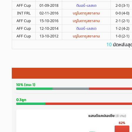
AFF Cup
01-09-2018
ติมอร์-เลสเต
2-0 (3-1)
INT FRL
02-11-2016
บรูไนดารุสซาลาม
0-0 (4-0)
AFF Cup
15-10-2016
บรูไนดารุสซาลาม
2-1 (2-1)
AFF Cup
12-10-2014
ติมอร์-เลสเต
1-2 (4-2)
AFF Cup
13-10-2012
บรูไนดารุสซาลาม
1-0 (2-1)
นัดหลังสุ
10
10% (ชนะ 1)
0.3ลูก
แฮนดิแคปเอเชีย
(8 เกม)
62%