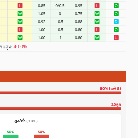
L
0.85
0/0.5
0.95
L
O
W
1.05
0
0.75
W
O
W
0.92
-0.5
0.88
W
D
L
1.00
-0.5
0.80
L
O
W
1.00
-1
0.80
W
U
เกมสูง:
40.0%
80% (แพ้ 8)
3.5ลูก
สูง/ต่ำ
(8 เกม)
50%
50%