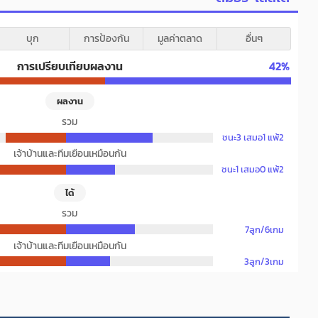
บุก
การป้องกัน
มูลค่าตลาด
อื่นๆ
การเปรียบเทียบผลงาน
42%
ผลงาน
รวม
ชนะ3 เสมอ1 แพ้2
เจ้าบ้านและทีมเยือนเหมือนกัน
ชนะ1 เสมอ0 แพ้2
ได้
รวม
7ลูก/6เกม
เจ้าบ้านและทีมเยือนเหมือนกัน
3ลูก/3เกม