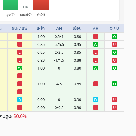
0%
สูง(4)
เสมอ(0)
ต่ำ(4)
นะ
ชนะ / แพ้
เหย้า
AH
เยือน
AH
O / U
L
1.00
0.5/1
0.80
L
O
L
0.85
-5/5.5
0.95
W
U
L
0.95
2/2.5
0.85
L
O
L
0.93
-1/1.5
0.88
L
U
W
1.00
0
0.80
W
O
L
L
1.00
4.5
0.85
L
O
L
D
0.90
0
0.90
D
U
L
0.90
0/0.5
0.90
L
U
เกมสูง:
50.0%