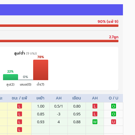
90% (แพ้ 9)
2.7ลูก
สูง/ต่ำ
(9 เกม)
78%
22%
0%
สูง(2)
เสมอ(0)
ต่ำ(7)
นะ
ชนะ / แพ้
เหย้า
AH
เยือน
AH
O / U
L
1.00
0.5/1
0.80
L
O
L
0.85
-3
0.95
L
O
L
0.93
4
0.88
W
U
L