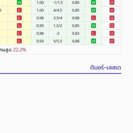
W
1.00
-1/1.5
0.80
W
U
0
L
1.00
4/4.5
0.85
W
U
L
0.98
3.5/4
0.88
L
U
L
0.95
1.5/2
0.85
W
U
L
0.98
-2
0.83
L
U
L
0.93
5/5.5
0.88
W
U
เกมสูง:
22.2%
ติมอร์-เลสเต