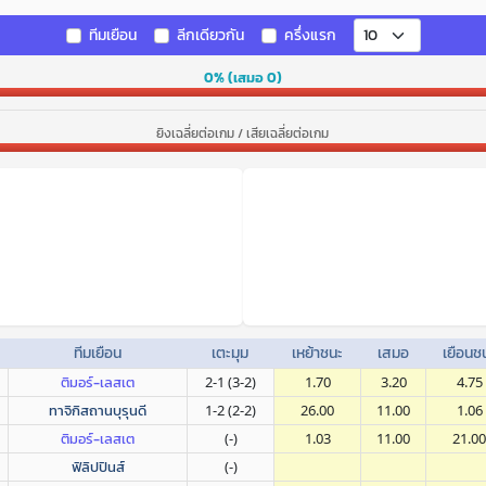
ทีมเยือน
ลีกเดียวกัน
ครึ่งแรก
0% (เสมอ 0)
ยิงเฉลี่ยต่อเกม / เสียเฉลี่ยต่อเกม
ทีมเยือน
เตะมุม
เหย้าชนะ
เสมอ
เยือนช
ติมอร์-เลสเต
2-1 (3-2)
1.70
3.20
4.75
ทาจิกิสถานบุรุนดี
1-2 (2-2)
26.00
11.00
1.06
ติมอร์-เลสเต
(-)
1.03
11.00
21.00
ฟิลิปปินส์
(-)