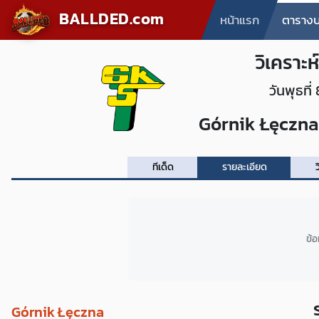
BALLDED.com
หน้าแรก
ตาราง
วิเคราะ
วันพุธที
Górnik Łęczna
ทีเด็ด
รายละเอียด
ข้อ
Górnik Łęczna