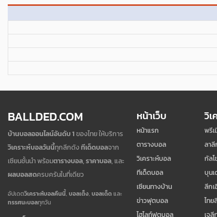
BALLDED.COM
หน้าเว็บ
วิเ
หน้าแรก
พรีเ
บ้านบอลออนไลน์อันดับ 1
ของไทย ให้บริการ
ตารางบอล
ลาลี
วิเคราะห์บอลวันนี้
ทุกลีกดัง
ทีเด็ดบอล
จาก
วิเคราะห์บอล
กัลโช
เซียนชั้นนำ พร้อม
ตารางบอล
,
ราคาบอล
, และ
ทีเด็ดบอล
บุนเ
ผลบอลสด
ครบครันในที่เดียว
เซียนทางบ้าน
ลีกเ
อัปเดต
วิเคราะห์บอลคืนนี้
,
บอลเต็ง
,
บอลเด็ด
และ
ข่าวฟุตบอล
ไทยล
ทรรศนะบอล
ทุกวัน
ไฮไลท์ฟุตบอล
เจลี