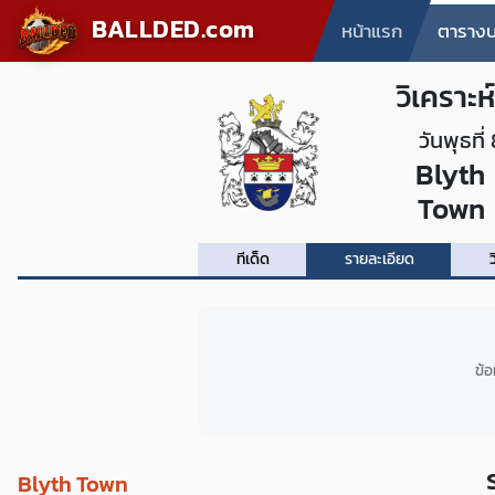
BALLDED.com
หน้าแรก
ตาราง
วิเคราะ
วันพุธที
Blyth
Town
ทีเด็ด
รายละเอียด
ข้อ
Blyth Town