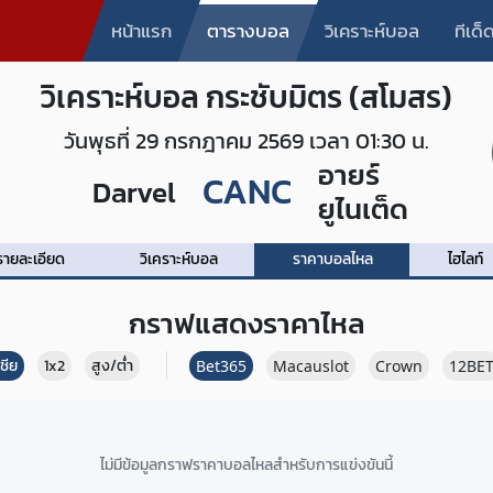
หน้าแรก
ตารางบอล
วิเคราะห์บอล
ทีเด
วิเคราะห์บอล กระชับมิตร (สโมสร)
วันพุธที่ 29 กรกฎาคม 2569 เวลา 01:30 น.
อายร์
CANC
Darvel
ยูไนเต็ด
รายละเอียด
วิเคราะห์บอล
ราคาบอลไหล
ไฮไลท์
กราฟแสดงราคาไหล
ชีย
1x2
สูง/ต่ำ
Bet365
Macauslot
Crown
12BE
ไม่มีข้อมูลกราฟราคาบอลไหลสำหรับการแข่งขันนี้