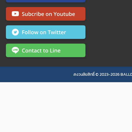
สงวนลิขสิทธิ์ © 2023-2026 BALLD