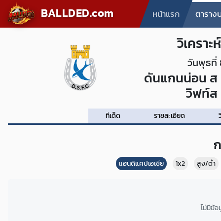
BALLDED.com
หน้าแรก
ตาราง
วิเคราะ
วันพุธที
ดันแกนน่อน ส
วิฟท์ส
ทีเด็ด
รายละเอียด
ก
แฮนดิแคปเอเชีย
1x2
สูง/ต่ำ
ไม่มีข