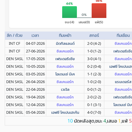
56%
44%
0%
ชนะ(4)
เสมอ(0)
แพ้(5)
ลีก / ถ้วย
เวลา
ทีมเหย้า
สกอร์
ทีมเยือน
INT CF
04-07-2026
มิดทิลแลนด์
2-0 (4-2)
ซิลเคบอร์ก
INT CF
27-06-2026
ซิลเคบอร์ก
1-0 (1-2)
เฟรเดอริเซี
DEN SASL
17-05-2026
เฟรเดอริเซีย
3-0 (4-1)
ซิลเคบอร์ก
DEN SASL
10-05-2026
ซิลเคบอร์ก
0-2 (0-4)
เอฟซี โคเปนเฮ
DEN SASL
03-05-2026
โอเดนเซ่ บีเค
1-1 (2-3)
ซิลเคบอร์ก
DEN SASL
26-04-2026
ซิลเคบอร์ก
1-0 (2-0)
แรนเดอร์ส
DEN SASL
22-04-2026
เวเจิล
0-0 (1-2)
ซิลเคบอร์ก
DEN SASL
19-04-2026
ซิลเคบอร์ก
2-0 (2-2)
เฟรเดอริเซี
DEN SASL
12-04-2026
ซิลเคบอร์ก
0-1 (3-1)
โอเดนเซ่ บีเ
DEN SASL
05-04-2026
เอฟซี โคเปนเฮเก้น
4-0 (7-0)
ซิลเคบอร์ก
นัดหลังสุด,ชนะ
,เสมอ
,แพ้
10
4
1
5