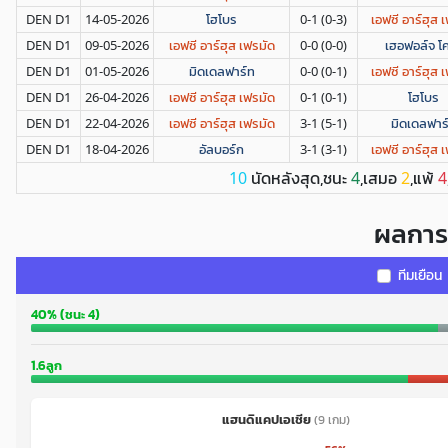
DEN D1
14-05-2026
โฮโบร
0-1 (0-3)
เอฟซี อาร์ฮุส 
DEN D1
09-05-2026
เอฟซี อาร์ฮุส เฟรมัด
0-0 (0-0)
เฮอฟอล์จ โค
DEN D1
01-05-2026
มิดเดลฟาร์ท
0-0 (0-1)
เอฟซี อาร์ฮุส 
DEN D1
26-04-2026
เอฟซี อาร์ฮุส เฟรมัด
0-1 (0-1)
โฮโบร
DEN D1
22-04-2026
เอฟซี อาร์ฮุส เฟรมัด
3-1 (5-1)
มิดเดลฟาร
DEN D1
18-04-2026
อัลบอร์ก
3-1 (3-1)
เอฟซี อาร์ฮุส 
นัดหลังสุด,ชนะ
,เสมอ
,แพ้
10
4
2
4
ผลการ
ทีมเยือน
40% (ชนะ 4)
1.6ลูก
แฮนดิแคปเอเชีย
(9 เกม)