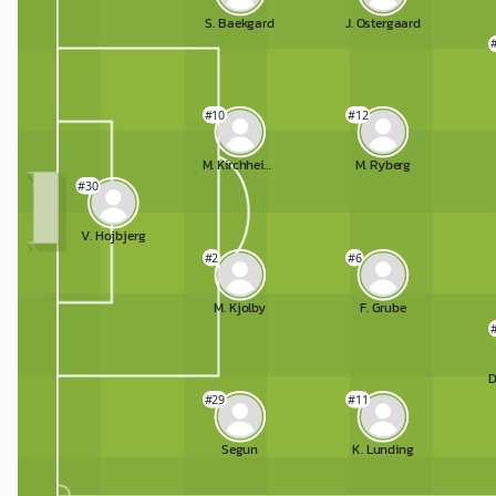
S. Baekgard
J. Ostergaard
#10
#12
M. Kirchheiner
M. Ryberg
#30
V. Hojbjerg
#2
#6
M. Kjolby
F. Grube
#29
#11
Segun
K. Lunding