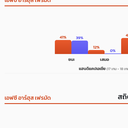
เอฟซี อาร์ฮุส เฟรมัด
41%
39%
12%
0%
ชนะ
เสมอ
แฮนดิแคปเอเชีย
(17 เกม - 18 เก
สถิ
เอฟซี อาร์ฮุส เฟรมัด