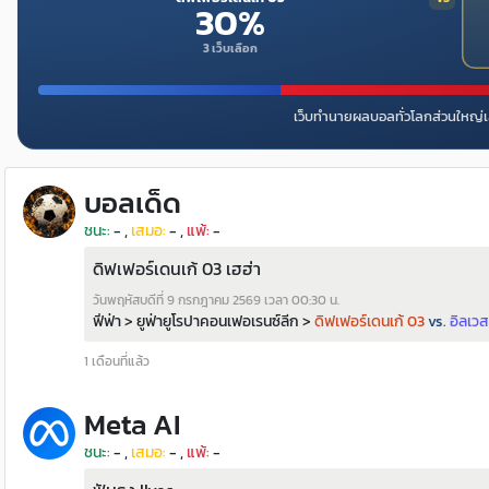
30%
3 เว็บเลือก
เว็บทำนายผลบอลทั่วโลกส่วนใหญ่
บอลเด็ด
ชนะ:
-
,
เสมอ:
-
,
แพ้:
-
ดิฟเฟอร์เดนเก้ 03 เฮฮ่า
วันพฤหัสบดีที่ 9 กรกฎาคม 2569 เวลา 00:30 น.
ฟีฟ่า >
ยูฟ่ายูโรปาคอนเฟอเรนซ์ลีก >
ดิฟเฟอร์เดนเก้ 03
vs.
อิลเวส
1 เดือนที่แล้ว
Meta AI
ชนะ:
-
,
เสมอ:
-
,
แพ้:
-