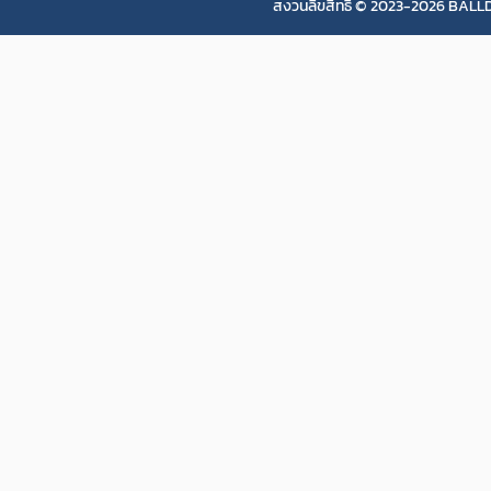
สงวนลิขสิทธิ์ © 2023-2026 BALLD