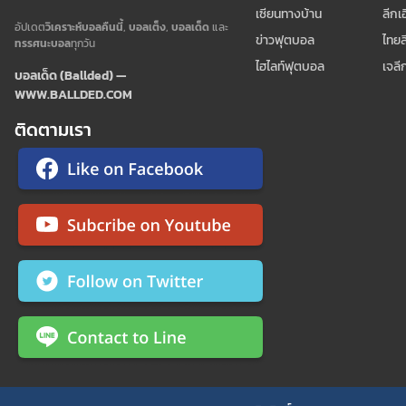
เซียนทางบ้าน
ลีกเ
อัปเดต
วิเคราะห์บอลคืนนี้
,
บอลเต็ง
,
บอลเด็ด
และ
ข่าวฟุตบอล
ไทยล
ทรรศนะบอล
ทุกวัน
ไฮไลท์ฟุตบอล
เจลี
บอลเด็ด (Ballded) —
WWW.BALLDED.COM
ติดตามเรา