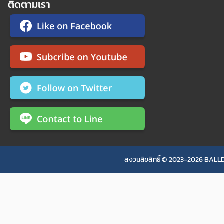
ติดตามเรา
สงวนลิขสิทธิ์ © 2023-2026 BALLD