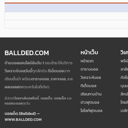
BALLDED.COM
หน้าเว็บ
วิเ
หน้าแรก
พรีเ
บ้านบอลออนไลน์อันดับ 1
ของไทย ให้บริการ
ตารางบอล
ลาลี
วิเคราะห์บอลวันนี้
ทุกลีกดัง
ทีเด็ดบอล
จาก
วิเคราะห์บอล
กัลโช
เซียนชั้นนำ พร้อม
ตารางบอล
,
ราคาบอล
, และ
ทีเด็ดบอล
บุนเ
ผลบอลสด
ครบครันในที่เดียว
เซียนทางบ้าน
ลีกเ
อัปเดต
วิเคราะห์บอลคืนนี้
,
บอลเต็ง
,
บอลเด็ด
และ
ข่าวฟุตบอล
ไทยล
ทรรศนะบอล
ทุกวัน
ไฮไลท์ฟุตบอล
เจลี
บอลเด็ด (Ballded) —
WWW.BALLDED.COM