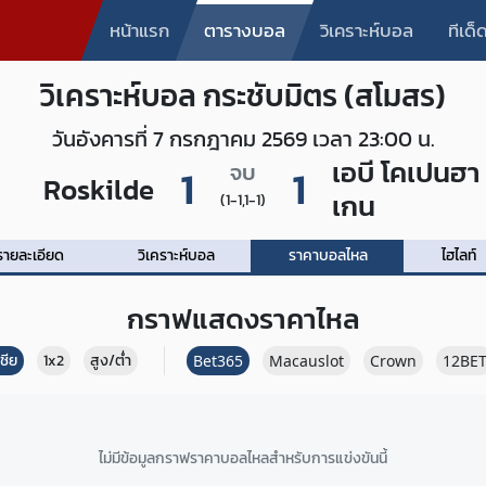
หน้าแรก
ตารางบอล
วิเคราะห์บอล
ทีเด
วิเคราะห์บอล กระชับมิตร (สโมสร)
วันอังคารที่ 7 กรกฎาคม 2569 เวลา 23:00 น.
เอบี โคเปนฮา
1
จบ
1
Roskilde
เกน
(1-1,1-1)
รายละเอียด
วิเคราะห์บอล
ราคาบอลไหล
ไฮไลท์
กราฟแสดงราคาไหล
ชีย
1x2
สูง/ต่ำ
Bet365
Macauslot
Crown
12BE
ไม่มีข้อมูลกราฟราคาบอลไหลสำหรับการแข่งขันนี้