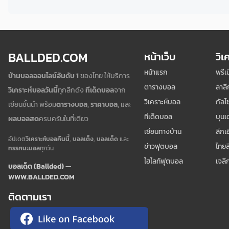
BALLDED.COM
หน้าเว็บ
วิเ
หน้าแรก
พรีเ
บ้านบอลออนไลน์อันดับ 1
ของไทย ให้บริการ
ตารางบอล
ลาลี
วิเคราะห์บอลวันนี้
ทุกลีกดัง
ทีเด็ดบอล
จาก
วิเคราะห์บอล
กัลโช
เซียนชั้นนำ พร้อม
ตารางบอล
,
ราคาบอล
, และ
ทีเด็ดบอล
บุนเ
ผลบอลสด
ครบครันในที่เดียว
เซียนทางบ้าน
ลีกเ
อัปเดต
วิเคราะห์บอลคืนนี้
,
บอลเต็ง
,
บอลเด็ด
และ
ข่าวฟุตบอล
ไทยล
ทรรศนะบอล
ทุกวัน
ไฮไลท์ฟุตบอล
เจลี
บอลเด็ด (Ballded) —
WWW.BALLDED.COM
ติดตามเรา