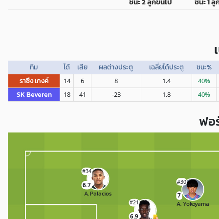
ชนะ 2 ลูกขึ้นไป
ชนะ 1 ลู
ทีม
ได้
เสีย
ผลต่างประตู
เฉลี่ยได้ประตู
ชนะ%
ราซิ่ง เกงค์
14
6
8
1.4
40%
SK Beveren
18
41
-23
1.8
40%
ฟอร
#34
#30
6.7
A. Palacios
7
#21
A. Yokoyama
6.9