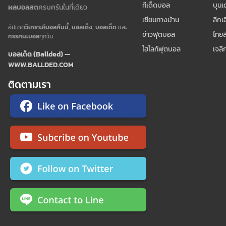
ทีเด็ดบอล
บุนเ
ผลบอลสด
ครบครันในที่เดียว
เซียนทางบ้าน
ลีกเ
อัปเดต
วิเคราะห์บอลคืนนี้
,
บอลเต็ง
,
บอลเด็ด
และ
ข่าวฟุตบอล
ไทยล
ทรรศนะบอล
ทุกวัน
ไฮไลท์ฟุตบอล
เจลี
บอลเด็ด (Ballded) —
WWW.BALLDED.COM
ติดตามเรา