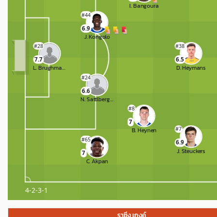
I. Bangoura
#44
6.9
J. Kongolo
#28
#38
7.7
6.5
L. Brughmans
D. Heymans
#24
6.6
N. Sattlberger
#8
7
#7
B. Heynen
#65
6.9
J. Steuckers
7
C. Akpan
4-2-3-1
ราซิ่ง เกงค์