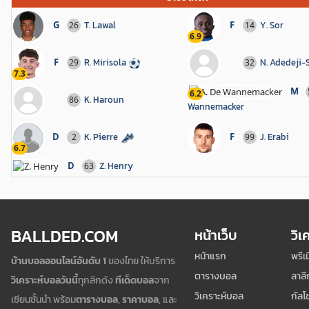
G
T. Lawal
F
Y. Sor
26
14
6.9
F
R. Mirisola
N. Adedeji-
29
32
7.3
M
6.2
K. Haroun
86
Wannemacker
D
K. Pierre
F
J. Erabi
2
99
6.7
D
Z. Henry
63
BALLDED.COM
หน้าเว็บ
วิเ
หน้าแรก
พรีเ
บ้านบอลออนไลน์อันดับ 1
ของไทย ให้บริการ
ตารางบอล
ลาลี
วิเคราะห์บอลวันนี้
ทุกลีกดัง
ทีเด็ดบอล
จาก
วิเคราะห์บอล
กัลโช
เซียนชั้นนำ พร้อม
ตารางบอล
,
ราคาบอล
, และ