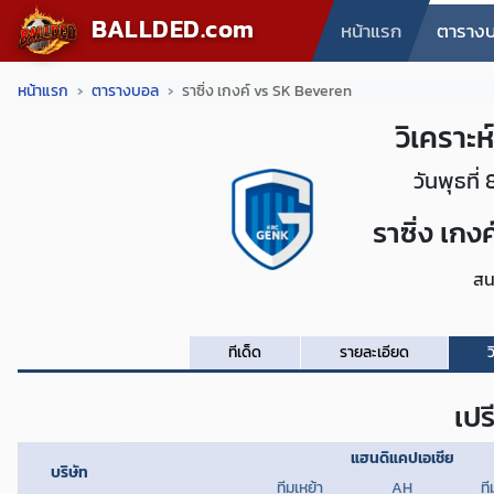
BALLDED.com
หน้าแรก
ตาราง
หน้าแรก
ตารางบอล
ราซิ่ง เกงค์ vs SK Beveren
วิเคราะ
วันพุธที
ราซิ่ง เกงค
สน
ทีเด็ด
รายละเอียด
ว
เปร
แฮนดิแคปเอเชีย
บริษัท
ทีมเหย้า
AH
ที