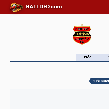
BALLDED.com
ทีเด็ด
แฮนดิแคปเอเ