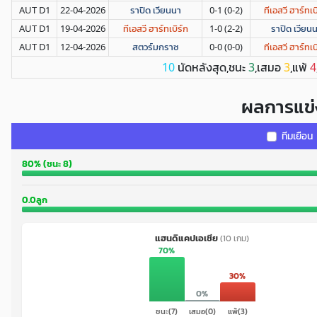
AUT D1
22-04-2026
ราปิด เวียนนา
0-1 (0-2)
ทีเอสวี ฮาร์ทเบ
AUT D1
19-04-2026
ทีเอสวี ฮาร์ทเบิร์ก
1-0 (2-2)
ราปิด เวียน
AUT D1
12-04-2026
สตวร์มกราซ
0-0 (0-0)
ทีเอสวี ฮาร์ทเบ
นัดหลังสุด,ชนะ
,เสมอ
,แพ้
10
3
3
4
ผลการแข่
ทีมเยือน
80% (ชนะ 8)
0.0ลูก
แฮนดิแคปเอเชีย
(10 เกม)
70%
30%
0%
ชนะ(7)
เสมอ(0)
แพ้(3)