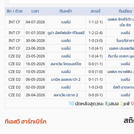
ลีก / ถ้วย
เวลา
ทีมเหย้า
สกอร์
ทีมเยือน
เอฟเค ซิกซีริด้า เ
INT CF
04-07-2026
เบอโน่
1-1 (2-1)
เรีย ซิซ
INT CF
01-07-2026
ดูน่า อัสซ์ฟอล์ท ทีวีเอสอี
1-2 (2-4)
เบอโน่
INT CF
30-06-2026
เบอโน่
1-0 (3-0)
ไนเรกิฮาซ
INT CF
23-06-2026
เบอโน่
1-0 (4-1)
เอสเค ปรอสเตี
CZE D2
23-05-2026
เบอโน่
1-0 (4-1)
ดินาโม เซสเก บูเ
CZE D2
16-05-2026
สลาเวีย โครเมอร์ริซ
0-0 (1-1)
เบอโน่
CZE D2
10-05-2026
เบอโน่
0-0 (1-0)
เอฟเค กราฟฟิน 
CZE D2
06-05-2026
บานิค ออสตราว่า 2
0-1 (1-1)
เบอโน่
CZE D2
02-05-2026
เบอโน่
1-0 (3-0)
อัสติ นาดลา
CZE D2
26-04-2026
สลาเวีย ปราก 2
0-0 (0-1)
เบอโน่
นัดหลังสุด,ชนะ
,เสมอ
,แพ้
10
8
2
0
สถิ
ทีเอสวี ฮาร์ทเบิร์ก