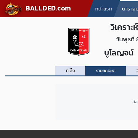
BALLDED.com
หน้าแรก
ตาราง
วิเคราะ
วันพุธที
บูโลญจน์
ทีเด็ด
รายละเอียด
ข้อ