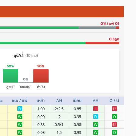
0% (แพ้ 0)
0.3ลูก
สูง/ต่ำ
(10 เกม)
50%
50%
0%
สูง(5)
เสมอ(0)
ต่ำ(5)
นะ
ชนะ / แพ้
เหย้า
AH
เยือน
AH
O / U
D
1.00
2/2.5
0.85
L
U
W
0.90
-2
0.95
D
O
W
0.88
0.5/1
0.98
W
U
W
0.93
1.5
0.93
W
O