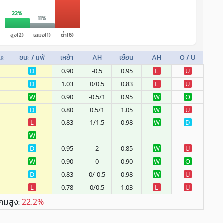
22%
11%
สูง(2)
เสมอ(1)
ต่ำ(6)
นะ
ชนะ / แพ้
เหย้า
AH
เยือน
AH
O / U
D
0.90
-0.5
0.95
L
U
D
1.03
0/0.5
0.83
L
U
W
0.90
-0.5/1
0.95
W
O
D
0.80
0.5/1
1.05
W
U
L
0.83
1/1.5
0.98
W
D
W
D
0.95
2
0.85
W
U
W
0.90
0
0.90
W
O
D
0.83
0/-0.5
0.98
W
U
L
0.78
0/0.5
1.03
L
U
เกมสูง:
22.2%