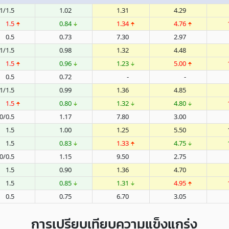
1/1.5
1.02
1.31
4.29
1.5
0.84
1.34
4.76
0.5
0.73
7.30
2.97
1/1.5
0.98
1.32
4.48
1.5
0.96
1.23
5.00
0.5
0.72
-
-
1/1.5
0.99
1.36
4.85
1.5
0.80
1.32
4.80
0/0.5
1.17
7.80
3.00
1.5
1.00
1.25
5.50
1.5
0.83
1.33
4.75
0/0.5
1.15
9.50
2.75
1.5
0.90
1.36
4.70
1.5
0.85
1.31
4.95
0.5
0.75
6.70
3.05
การเปรียบเทียบความแข็งแกร่ง