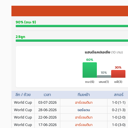
90% (ชนะ 9)
2.9ลูก
แฮนดิแคปเอเชีย
(10 เกม)
60%
30%
10%
ชนะ(6)
เสมอ(1)
แพ้(3)
ลีก / ถ้วย
เวลา
ทีมเหย้า
สกอร์
World Cup
03-07-2026
อาร์เจนตินา
1-0 (1-1)
World Cup
28-06-2026
จอร์แดน
0-2 (1-3)
World Cup
22-06-2026
อาร์เจนตินา
1-0 (2-0)
World Cup
17-06-2026
อาร์เจนตินา
1-0 (3-0)