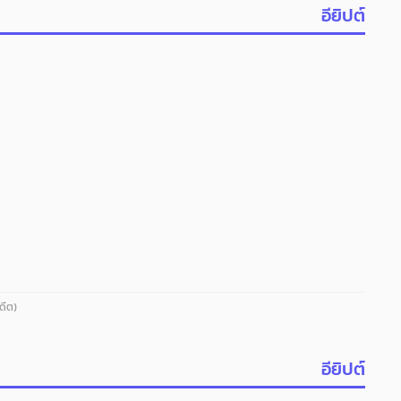
อียิปต์
ดีต)
อียิปต์