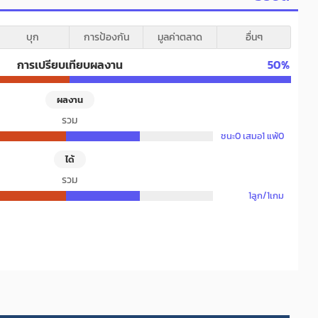
บุก
การป้องกัน
มูลค่าตลาด
อื่นๆ
การเปรียบเทียบผลงาน
50%
ผลงาน
รวม
ชนะ0 เสมอ1 แพ้0
ได้
รวม
1ลูก/1เกม