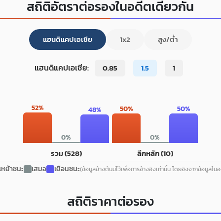
สถิติอัตราต่อรองในอดีตเดียวกัน
แฮนดิแคปเอเชีย
1x2
สูง/ต่ำ
แฮนดิแคปเอเชีย:
0.85
1.5
1
52%
50%
50%
48%
0%
0%
รวม (528)
ลีกหลัก (10)
เหย้าชนะ
เสมอ
เยือนชนะ
(ข้อมูลข้างต้นมีไว้เพื่อการอ้างอิงเท่านั้น โดยอิงจากข้อมูลในอ
สถิติราคาต่อรอง