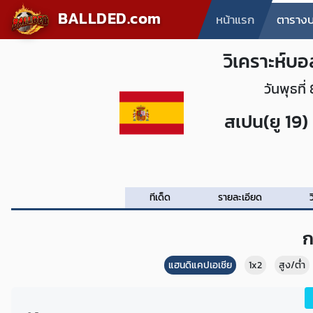
BALLDED.com
หน้าแรก
ตาราง
วิเคราะห์
วันพุธที
สเปน(ยู 19)
ทีเด็ด
รายละเอียด
ก
แฮนดิแคปเอเชีย
1x2
สูง/ต่ำ