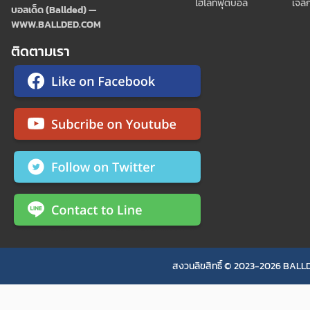
ไฮไลท์ฟุตบอล
เจลี
บอลเด็ด (Ballded) —
WWW.BALLDED.COM
ติดตามเรา
สงวนลิขสิทธิ์ © 2023-2026 BALLD