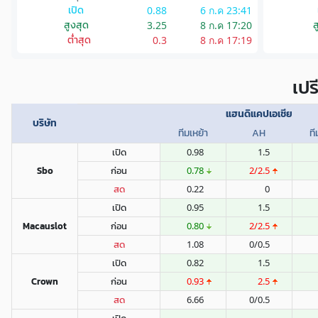
เปิด
0.88
6 ก.ค 23:41
สูงสุด
ส
3.25
8 ก.ค 17:20
ต่ำสุด
0.3
8 ก.ค 17:19
เปร
แฮนดิแคปเอเชีย
บริษัท
ทีมเหย้า
AH
ที
เปิด
0.98
1.5
Sbo
ก่อน
0.78
2/2.5
สด
0.22
0
เปิด
0.95
1.5
Macauslot
ก่อน
0.80
2/2.5
สด
1.08
0/0.5
เปิด
0.82
1.5
Crown
ก่อน
0.93
2.5
สด
6.66
0/0.5