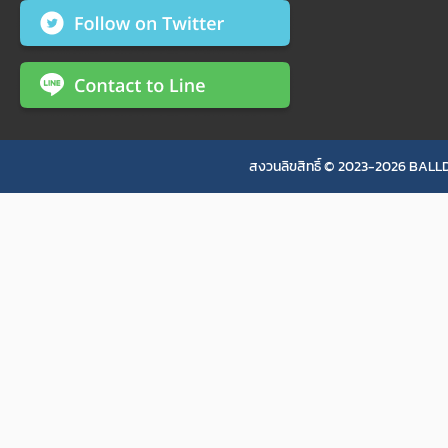
สงวนลิขสิทธิ์ © 2023-2026 BALLD