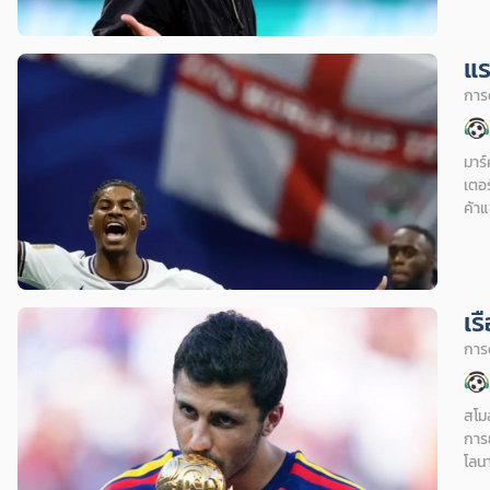
แร
การด
มาร
เตอร
ค้าแ
เร
การด
สโม
การย
โลนา