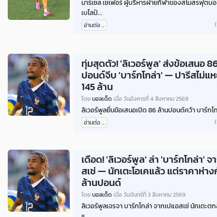
มาร์เซล เชเฟอร์ ผู้บริหารฝ่ายกีฬาของสโมสรฟุตบอ
เบไลป์...
(
อ่านต่อ ...
ทุ่มสุดตัว! 'ลิเวอร์พูล' ส่งข้อเสนอ 8
ปอนด์จีบ 'บาร์กโกล่า' — ปารีสไม่แ
145 ล้าน
โดย
บอลเด็ด
เมื่อ วันอังคารที่ 4 สิงหาคม 2569
ลิเวอร์พูลยื่นข้อเสนอเปิด 86 ล้านปอนด์คว้า บาร์กโก
(
อ่านต่อ ...
เดือด! 'ลิเวอร์พูล' ล่า 'บาร์กโกล่า' 
สเช่ — นักเตะโอเคแล้ว แต่ราคาห่าง
ล้านปอนด์
โดย
บอลเด็ด
เมื่อ วันจันทร์ที่ 3 สิงหาคม 2569
ลิเวอร์พูลเจรจา บาร์กโกล่า จากเปแอสเช่ นักเตะต
แ...