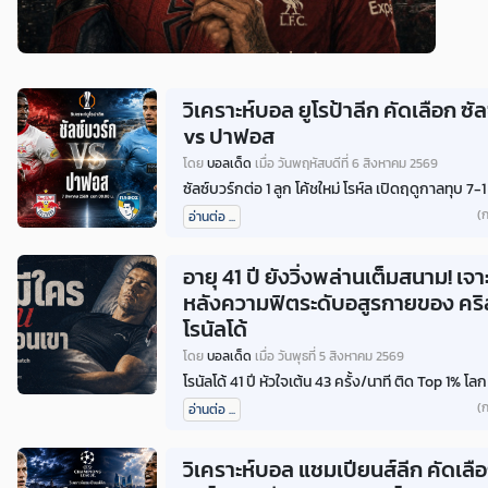
วิเคราะห์บอล ยูโรป้าลีก คัดเลือก ซั
vs ปาฟอส
โดย
บอลเด็ด
เมื่อ วันพฤหัสบดีที่ 6 สิงหาคม 2569
ซัลซ์บวร์กต่อ 1 ลูก โค้ชใหม่ โรห์ล เปิดฤดูกาลทุบ 7-1 
(ก
อ่านต่อ ...
อายุ 41 ปี ยังวิ่งพล่านเต็มสนาม! เจาะ
หลังความฟิตระดับอสูรกายของ คริส
โรนัลโด้
โดย
บอลเด็ด
เมื่อ วันพุธที่ 5 สิงหาคม 2569
โรนัลโด้ 41 ปี หัวใจเต้น 43 ครั้ง/นาที ติด Top 1% โลก เ
(ก
อ่านต่อ ...
วิเคราะห์บอล แชมเปียนส์ลีก คัดเลื