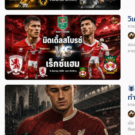
วิ
การด
สองท
คาด 
🕷
ทำ
การด
เมื่
ที่