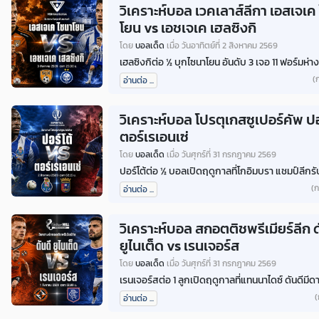
วิเคราะห์บอล เวคเลาส์ลีกา เอสเจเค
โยน vs เอชเจเค เฮลซิงกิ
โดย
บอลเด็ด
เมื่อ วันอาทิตย์ที่ 2 สิงหาคม 2569
เฮลซิงกิต่อ ½ บุกไซนาโยน อันดับ 3 เจอ 11 ฟอร์มห่างก
(
อ่านต่อ ...
วิเคราะห์บอล โปรตุเกสซูเปอร์คัพ ปอ
ตอร์เรเอนเซ่
โดย
บอลเด็ด
เมื่อ วันศุกร์ที่ 31 กรกฎาคม 2569
ปอร์โต้ต่อ ½ บอลเปิดฤดูกาลที่โกอิมบรา แชมป์ลีกรั
(ก
อ่านต่อ ...
วิเคราะห์บอล สกอตติชพรีเมียร์ลีก ด
ยูไนเต็ด vs เรนเจอร์ส
โดย
บอลเด็ด
เมื่อ วันศุกร์ที่ 31 กรกฎาคม 2569
เรนเจอร์สต่อ 1 ลูกเปิดฤดูกาลที่แทนนาไดซ์ ดันดีมีดาว
(
อ่านต่อ ...