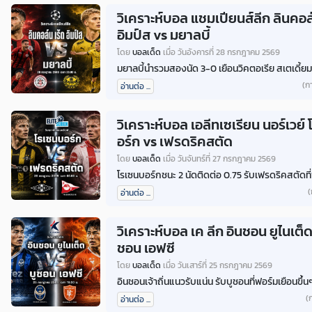
วิเคราะห์บอล แชมเปียนส์ลีก ลินคอล์
อิมป์ส vs มยาลบี้
โดย
บอลเด็ด
เมื่อ วันอังคารที่ 28 กรกฎาคม 2569
มยาลบี้นำรวมสองนัด 3-0 เยือนวิคตอเรีย สเตเดี้ยมที
(ก
อ่านต่อ ...
วิเคราะห์บอล เอลีทเซเรียน นอร์เวย์
อร์ก vs เฟรดริคสตัด
โดย
บอลเด็ด
เมื่อ วันจันทร์ที่ 27 กรกฎาคม 2569
โรเซนบอร์กชนะ 2 นัดติดต่อ 0.75 รับเฟรดริคสตัดที่ฟ
(
อ่านต่อ ...
วิเคราะห์บอล เค ลีก อินชอน ยูไนเต็ด
ชอน เอฟซี
โดย
บอลเด็ด
เมื่อ วันเสาร์ที่ 25 กรกฎาคม 2569
อินชอนเจ้าถิ่นแนวรับแน่น รับบูชอนที่ฟอร์มเยือนขึ้น
(
อ่านต่อ ...