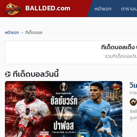
BALLDED.com
หน้าแรก
ตาราง
หน้าแรก
ทีเด็ดบอล
ทีเด็ดบอลเต็ง
รวมทีเด็ดบอลวัน
ทีเด็ดบอลวันนี้
วิ
การด
ซัลซ
สูงท