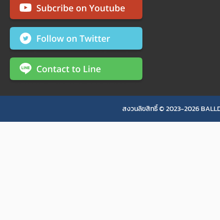
สงวนลิขสิทธิ์ © 2023-2026 BALLD