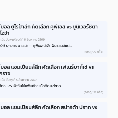
์บอล ยูโรป้าลีก คัดเลือก คูพีเอส vs ยูนิเวอร์ซิตา
โอว่า
เมื่อ วันพฤหัสบดีที่ 6 สิงหาคม 2569
 0.5 บุกวาเร อาเรน่า — คูพีเอสนำลีกฟินแลนด์แต่...
(การดู 99 ครั้ง)
ห์บอล แชมเปียนส์ลีก คัดเลือก เฟเนร์บาห์เช่ vs
 กราซ
เมื่อ วันพุธที่ 5 สิงหาคม 2569
่ต่อ 1.25 เจ้าถิ่นไม่แพ้เหย้า 9 นัดติด แต่ขาด...
(การดู 121 ครั้ง)
ห์บอล แชมเปียนส์ลีก คัดเลือก สปาร์ต้า ปราก vs