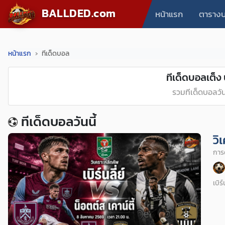
BALLDED.com
หน้าแรก
ตาราง
หน้าแรก
ทีเด็ดบอล
ทีเด็ดบอลเต็ง
รวมทีเด็ดบอลวัน
ทีเด็ดบอลวันนี้
วิ
การด
เบิร