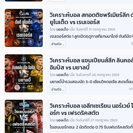
วิเคราะห์บอล สกอตติชพรีเมียร์ลีก ด
ยูไนเต็ด vs เรนเจอร์ส
โดย
บอลเด็ด
เมื่อ วันศุกร์ที่ 31 กรกฎาคม 2569
เรนเจอร์สต่อ 1 ลูกเปิดฤดูกาลที่แทนนาไดซ์ ดันดีมีดาว
(
อ่านต่อ ...
วิเคราะห์บอล แชมเปียนส์ลีก ลินคอล์
อิมป์ส vs มยาลบี้
โดย
บอลเด็ด
เมื่อ วันอังคารที่ 28 กรกฎาคม 2569
มยาลบี้นำรวมสองนัด 3-0 เยือนวิคตอเรีย สเตเดี้ยมที
(ก
อ่านต่อ ...
วิเคราะห์บอล เอลีทเซเรียน นอร์เวย์
อร์ก vs เฟรดริคสตัด
โดย
บอลเด็ด
เมื่อ วันจันทร์ที่ 27 กรกฎาคม 2569
โรเซนบอร์กชนะ 2 นัดติดต่อ 0.75 รับเฟรดริคสตัดที่ฟ