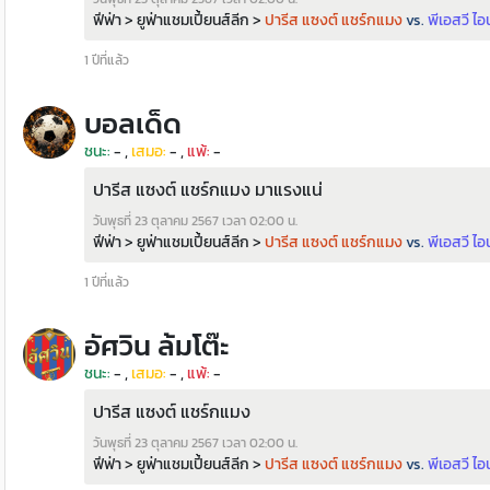
ฟีฟ่า >
ยูฟ่าแชมเปี้ยนส์ลีก >
ปารีส แซงต์ แชร์กแมง
vs.
พีเอสวี ไอ
1 ปีที่แล้ว
บอลเด็ด
ชนะ:
-
,
เสมอ:
-
,
แพ้:
-
ปารีส แซงต์ แชร์กแมง มาแรงแน่
วันพุธที่ 23 ตุลาคม 2567 เวลา 02:00 น.
ฟีฟ่า >
ยูฟ่าแชมเปี้ยนส์ลีก >
ปารีส แซงต์ แชร์กแมง
vs.
พีเอสวี ไอ
1 ปีที่แล้ว
อัศวิน ล้มโต๊ะ
ชนะ:
-
,
เสมอ:
-
,
แพ้:
-
ปารีส แซงต์ แชร์กแมง
วันพุธที่ 23 ตุลาคม 2567 เวลา 02:00 น.
ฟีฟ่า >
ยูฟ่าแชมเปี้ยนส์ลีก >
ปารีส แซงต์ แชร์กแมง
vs.
พีเอสวี ไอ