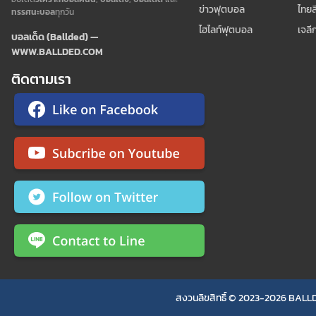
ข่าวฟุตบอล
ไทยล
ทรรศนะบอล
ทุกวัน
ไฮไลท์ฟุตบอล
เจลี
บอลเด็ด (Ballded) —
WWW.BALLDED.COM
ติดตามเรา
สงวนลิขสิทธิ์ © 2023-2026 BALLD