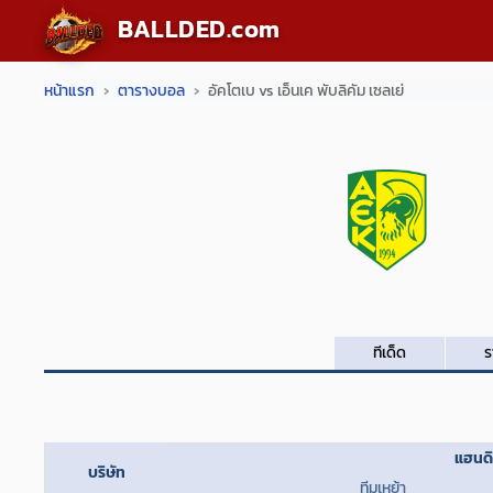
BALLDED.com
หน้าแรก
ตารางบอล
อัคโตเบ vs เอ็นเค พับลิคัม เซลเย่
ทีเด็ด
ร
แฮนดิ
บริษัท
ทีมเหย้า