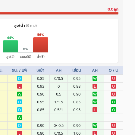
0.0ลูก
สูง/ต่ำ
(9 เกม)
56%
44%
0%
สูง(4)
เสมอ(0)
ต่ำ(5)
นะ
ชนะ / แพ้
เหย้า
AH
เยือน
AH
O / U
D
0.85
0/0.5
0.95
W
U
L
0.93
0
0.88
L
U
W
0.90
0.5
0.90
W
U
D
0.95
1/1.5
0.85
W
O
D
0.85
0.5/1
0.95
L
O
W
D
0.90
0/-0.5
0.90
W
U
L
0.80
0/0.5
1.00
L
U