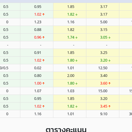
0.5
0.95
1.85
3.17
0.5
1.02
1.82
3.17
0
1.23
1.16
5.00
0.5
0.88
1.82
3.15
0.5
0.96
1.74
3.05
-
-
-
-
0.5
0.91
1.85
3.25
0.5
1.02
1.80
3.20
0/0.5
0.02
1.01
12.50
0.5
0.80
2.00
3.40
0.5
1.00
1.80
3.60
0
1.07
1.03
15.00
1
0.5
0.95
1.85
3.20
0.5
1.02
1.82
3.45
0
1.16
1.01
9.10
3
ตารางคะแนน