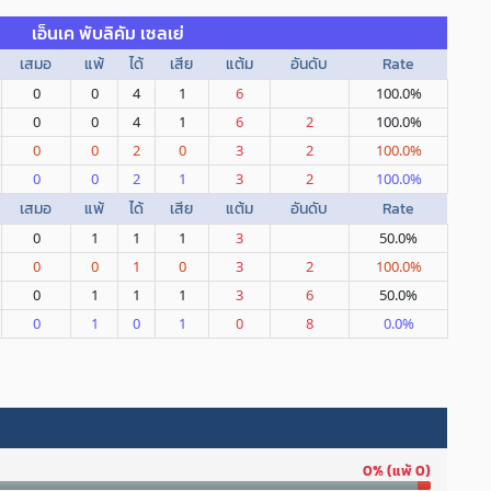
เอ็นเค พับลิคัม เซลเย่
เสมอ
แพ้
ได้
เสีย
แต้ม
อันดับ
Rate
0
0
4
1
6
100.0%
0
0
4
1
6
2
100.0%
0
0
2
0
3
2
100.0%
0
0
2
1
3
2
100.0%
เสมอ
แพ้
ได้
เสีย
แต้ม
อันดับ
Rate
0
1
1
1
3
50.0%
0
0
1
0
3
2
100.0%
0
1
1
1
3
6
50.0%
0
1
0
1
0
8
0.0%
0% (แพ้ 0)