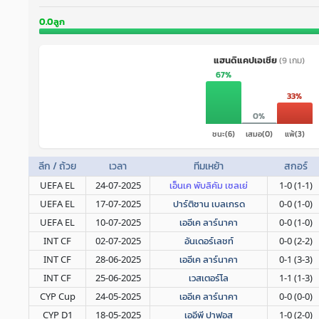
0.0ลูก
แฮนดิแคปเอเชีย
(9 เกม)
67%
33%
0%
ชนะ(6)
เสมอ(0)
แพ้(3)
ลีก / ถ้วย
เวลา
ทีมเหย้า
สกอร์
UEFA EL
24-07-2025
เอ็นเค พับลิคัม เซลเย่
1-0 (1-1)
UEFA EL
17-07-2025
ปาร์ติซาน เบลเกรด
0-0 (1-0)
UEFA EL
10-07-2025
เออีเค ลาร์นาคา
0-0 (1-0)
INT CF
02-07-2025
อันเดอร์เลชท์
0-0 (2-2)
INT CF
28-06-2025
เออีเค ลาร์นาคา
0-1 (3-3)
INT CF
25-06-2025
เวสเตอร์โล
1-1 (1-3)
CYP Cup
24-05-2025
เออีเค ลาร์นาคา
0-0 (0-0)
CYP D1
18-05-2025
เออีพี ปาฟอส
1-0 (2-0)