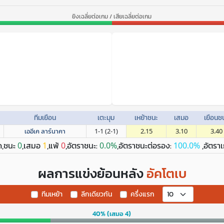
ยิงเฉลี่ยต่อเกม / เสียเฉลี่ยต่อเกม
ทีมเยือน
เตะมุม
เหย้าชนะ
เสมอ
เยือนช
เออีเค ลาร์นาคา
1-1 (2-1)
2.15
3.10
3.40
ด,ชนะ
,เสมอ
,แพ้
,อัตราชนะ:
,อัตราชนะต่อรอง:
,อัตรา
0
1
0
0.0%
100.0%
ผลการแข่งย้อนหลัง
อัคโตเบ
ทีมเหย้า
ลีกเดียวกัน
ครึ่งแรก
40% (เสมอ 4)