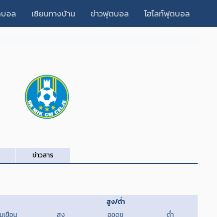
็ดบอล
เซียนทางบ้าน
ข่าวฟุตบอล
ไฮไลท์ฟุตบอล
ข่าวสาร
สูง/ต่ำ
ีมเยือน
สูง
ออดช
ต่ำ