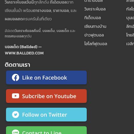
ตารางบอล
ลาลี
วิเคราะห์บอลวันนี้
ทุกลีกดัง
ทีเด็ดบอล
จาก
วิเคราะห์บอล
กัลโช
เซียนชั้นนำ พร้อม
ตารางบอล
,
ราคาบอล
, และ
ทีเด็ดบอล
บุนเ
ผลบอลสด
ครบครันในที่เดียว
เซียนทางบ้าน
ลีกเ
อัปเดต
วิเคราะห์บอลคืนนี้
,
บอลเต็ง
,
บอลเด็ด
และ
ข่าวฟุตบอล
ไทยล
ทรรศนะบอล
ทุกวัน
ไฮไลท์ฟุตบอล
เจลี
บอลเด็ด (Ballded) —
WWW.BALLDED.COM
ติดตามเรา