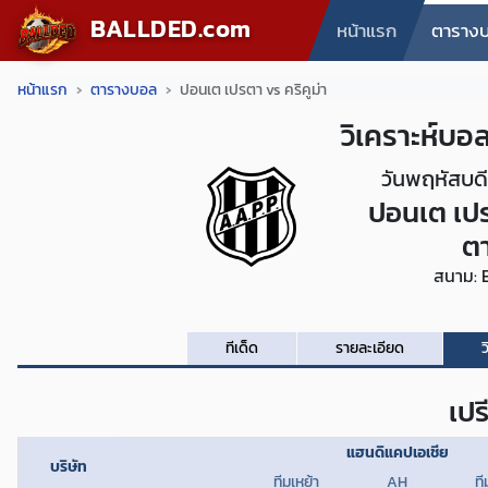
BALLDED.com
หน้าแรก
ตาราง
หน้าแรก
ตารางบอล
ปอนเต เปรตา vs คริคูม่า
วิเคราะห์บอล
วันพฤหัสบดี
ปอนเต เป
ต
สนาม: E
ทีเด็ด
รายละเอียด
ว
เปร
แฮนดิแคปเอเชีย
บริษัท
ทีมเหย้า
AH
ที