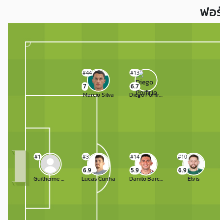
ฟอร
#44
#13
7
6.7
Marcio Silva
Diego Porfirio
#1
#3
#14
#10
6.9
5.9
6.9
Guilherme Viana
Lucas Cunha
Danilo Barcelos
Elvis