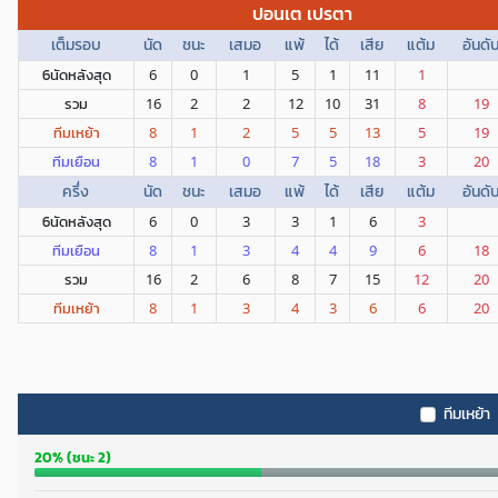
ปอนเต เปรตา
เต็มรอบ
นัด
ชนะ
เสมอ
แพ้
ได้
เสีย
แต้ม
อันดั
6นัดหลังสุด
6
0
1
5
1
11
1
รวม
16
2
2
12
10
31
8
19
ทีมเหย้า
8
1
2
5
5
13
5
19
ทีมเยือน
8
1
0
7
5
18
3
20
ครึ่ง
นัด
ชนะ
เสมอ
แพ้
ได้
เสีย
แต้ม
อันดั
6นัดหลังสุด
6
0
3
3
1
6
3
ทีมเยือน
8
1
3
4
4
9
6
18
รวม
16
2
6
8
7
15
12
20
ทีมเหย้า
8
1
3
4
3
6
6
20
ทีมเหย้า
20% (ชนะ 2)