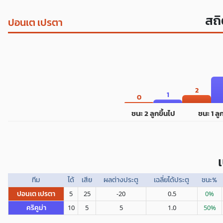
สถิ
ปอนเต เปรตา
2
1
0
ชนะ 2 ลูกขึ้นไป
ชนะ 1 ลู
ทีม
ได้
เสีย
ผลต่างประตู
เฉลี่ยได้ประตู
ชนะ%
ปอนเต เปรตา
5
25
-20
0.5
0%
คริคูม่า
10
5
5
1.0
50%