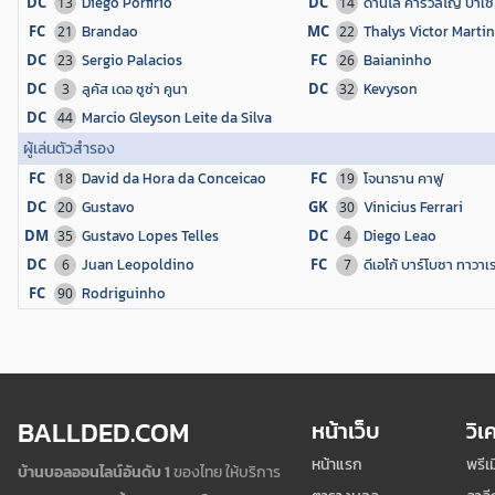
DC
Diego Porfirio
DC
ดานิโล คาร์วัลโญ่ บาเ
13
14
FC
Brandao
MC
Thalys Victor Marti
21
22
DC
Sergio Palacios
FC
Baianinho
23
26
DC
ลูคัส เดอ ซูซ่า คูนา
DC
Kevyson
3
32
DC
Marcio Gleyson Leite da Silva
44
ผู้เล่นตัวสำรอง
FC
David da Hora da Conceicao
FC
โจนาธาน คาฟู
18
19
DC
Gustavo
GK
Vinicius Ferrari
20
30
DM
Gustavo Lopes Telles
DC
Diego Leao
35
4
DC
Juan Leopoldino
FC
ดีเอโก้ บาร์โบซา ทาวาเ
6
7
FC
Rodriguinho
90
BALLDED.COM
หน้าเว็บ
วิเ
หน้าแรก
พรีเ
บ้านบอลออนไลน์อันดับ 1
ของไทย ให้บริการ