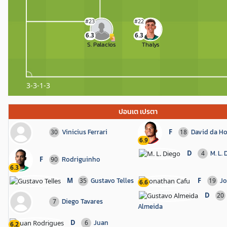
#23
#22
6.3
6.3
S. Palacios
Thalys
3-3-1-3
ปอนเต เปรตา
Vinicius Ferrari
F
David da H
30
18
6.9
D
M. L.
4
F
Rodriguinho
90
6.3
M
Gustavo Telles
F
Jo
35
19
6.6
D
20
Diego Tavares
7
Almeida
D
Juan
6
6.2