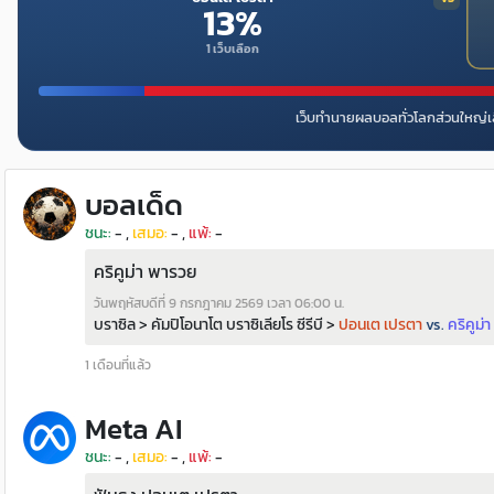
13%
1 เว็บเลือก
เว็บทำนายผลบอลทั่วโลกส่วนใหญ่เ
บอลเด็ด
ชนะ:
-
,
เสมอ:
-
,
แพ้:
-
คริคูม่า พารวย
วันพฤหัสบดีที่ 9 กรกฎาคม 2569 เวลา 06:00 น.
บราซิล >
คัมปิโอนาโต บราซิเลียโร ซีรีบี >
ปอนเต เปรตา
vs.
คริคูม่า
1 เดือนที่แล้ว
Meta AI
ชนะ:
-
,
เสมอ:
-
,
แพ้:
-