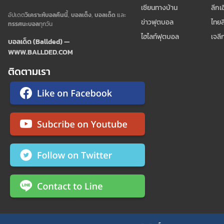
เซียนทางบ้าน
ลีกเ
อัปเดต
วิเคราะห์บอลคืนนี้
,
บอลเต็ง
,
บอลเด็ด
และ
ข่าวฟุตบอล
ไทยล
ทรรศนะบอล
ทุกวัน
ไฮไลท์ฟุตบอล
เจลี
บอลเด็ด (Ballded) —
WWW.BALLDED.COM
ติดตามเรา