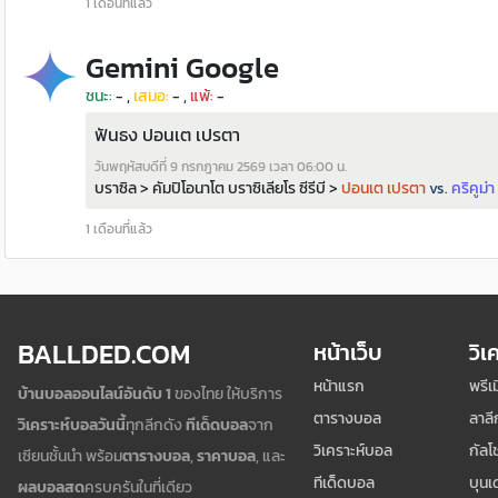
1 เดือนที่แล้ว
Gemini Google
ชนะ:
-
,
เสมอ:
-
,
แพ้:
-
ฟันธง ปอนเต เปรตา
วันพฤหัสบดีที่ 9 กรกฎาคม 2569 เวลา 06:00 น.
บราซิล >
คัมปิโอนาโต บราซิเลียโร ซีรีบี >
ปอนเต เปรตา
vs.
คริคูม่า
1 เดือนที่แล้ว
BALLDED.COM
หน้าเว็บ
วิเ
หน้าแรก
พรีเ
บ้านบอลออนไลน์อันดับ 1
ของไทย ให้บริการ
ตารางบอล
ลาลี
วิเคราะห์บอลวันนี้
ทุกลีกดัง
ทีเด็ดบอล
จาก
วิเคราะห์บอล
กัลโช
เซียนชั้นนำ พร้อม
ตารางบอล
,
ราคาบอล
, และ
ทีเด็ดบอล
บุนเ
ผลบอลสด
ครบครันในที่เดียว