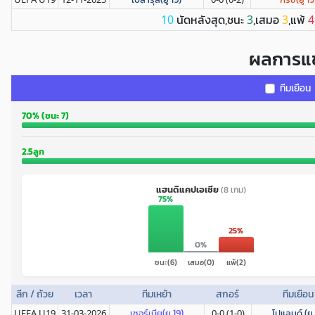
นัดหลังสุด,ชนะ
,เสมอ
,แพ้
10
3
3
4
ผลการแข
ทีมเยือน
70% (ชนะ 7)
2.5ลูก
แฮนดิแคปเอเชีย
(8 เกม)
75%
25%
0%
ชนะ(6)
เสมอ(0)
แพ้(2)
ลีก / ถ้วย
เวลา
ทีมเหย้า
สกอร์
ทีมเยือน
UEFA U19
31-03-2026
เซอร์เบีย(ยู 19)
0-0 (1-0)
โปแลนด์ (ยู 