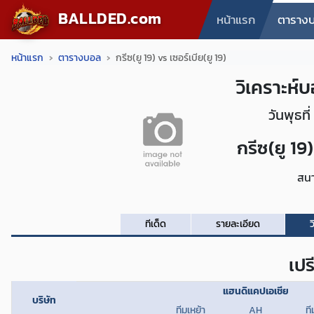
BALLDED.com
หน้าแรก
ตาราง
หน้าแรก
ตารางบอล
กรีซ(ยู 19) vs เซอร์เบีย(ยู 19)
วิเคราะห์บ
วันพุธที
กรีซ(ยู 19)
สน
ทีเด็ด
รายละเอียด
ว
เปร
แฮนดิแคปเอเชีย
บริษัท
ทีมเหย้า
AH
ที