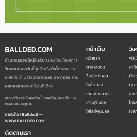
BALLDED.COM
หน้าเว็บ
วิเ
หน้าแรก
พรีเ
บ้านบอลออนไลน์อันดับ 1
ของไทย ให้บริการ
ตารางบอล
ลาลี
วิเคราะห์บอลวันนี้
ทุกลีกดัง
ทีเด็ดบอล
จาก
วิเคราะห์บอล
กัลโช
เซียนชั้นนำ พร้อม
ตารางบอล
,
ราคาบอล
, และ
ทีเด็ดบอล
บุนเ
ผลบอลสด
ครบครันในที่เดียว
เซียนทางบ้าน
ลีกเ
อัปเดต
วิเคราะห์บอลคืนนี้
,
บอลเต็ง
,
บอลเด็ด
และ
ข่าวฟุตบอล
ไทยล
ทรรศนะบอล
ทุกวัน
ไฮไลท์ฟุตบอล
เจลี
บอลเด็ด (Ballded) —
WWW.BALLDED.COM
ติดตามเรา