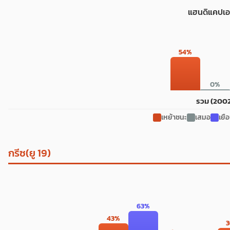
แฮนดิแคปเอ
54%
0%
รวม (200
เหย้าชนะ
เสมอ
เยื
กรีซ(ยู 19)
63%
43%