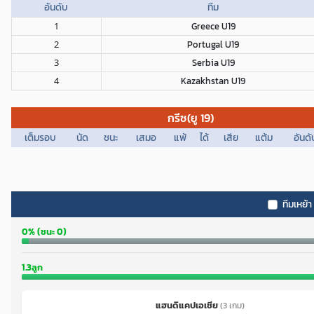
อันดับ
ทีม
1
Greece U19
2
Portugal U19
3
Serbia U19
4
Kazakhstan U19
กรีซ(ยู 19)
เต็มรอบ
นัด
ชนะ
เสมอ
แพ้
ได้
เสีย
แต้ม
อันดั
ทีมเหย้า
0% (ชนะ 0)
1.3ลูก
แฮนดิแคปเอเชีย
(3 เกม)